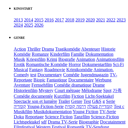
KINOSTART
2013
2014
2015
2016
2017
2018
2019
2020
2021
2022
2023
2024
2025
2026
GENRE
Action
Thriller
Drama
Tragikomödie
Abenteuer
Historie
Komödie
Romanze
Kinderfilm
Familie
Dokumentation
Musik
Kriegsfilm
Krimi
Biografie
Animation
Animationsfilm
Erotik
Romantische Komödie
Horror
Dokumentarfilm
Sci-Fi
Musical
Fantasy
Roadmovie
Krimikomödie
Animation.
Comedy
test
Documentary
Comédie
Jugendmagazin
TV-
Reportage
Biopic
Fantastique
Documentaire
Werbung
Aventure
Fernsehfilm
Comédie dramatique
Drame
Historienfilm
Mystery
Court métrage
Mélodrame
Spot
가족
Comédie documentée
Kurzfilm
Fiction
Licht-Spektakel
Spectacle son et lumière
Trailer
Genre
Test
G&S
g
Serie
קומדיה
Young-Fiction-Serie
דרמה קומית
קומדיית פעולה
Test c
Musikfilm
Musikdokumentation
Young Fiction
TV-Serie
Doku
Reportage
Science Fiction
Tanzfilm
Science-Fiction
Lichtspektakel
sdf
Drama TV-Serie
Biographie
Docutainment
Filmfestival
Western
Festival
Romantik
TV-Sendung