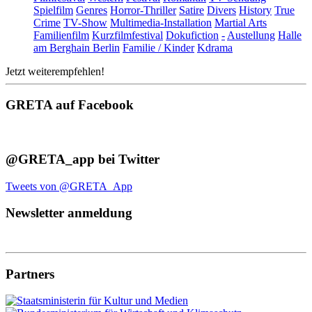
Spielfilm
Genres
Horror-Thriller
Satire
Divers
History
True
Crime
TV-Show
Multimedia-Installation
Martial Arts
Familienfilm
Kurzfilmfestival
Dokufiction
-
Austellung
Halle
am Berghain Berlin
Familie / Kinder
Kdrama
Jetzt weiterempfehlen!
GRETA auf Facebook
@GRETA_app bei Twitter
Tweets von @GRETA_App
Newsletter anmeldung
Partners