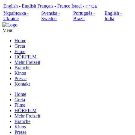
English - English
Français - France
עִבְרִית - Israel
Українська -
Svenska -
Português -
English -
Ukraine
Sweden
Brazil
India
Menü
Home
Greta
Filme
HÖRFILM
Mehr Freizeit
Branche
Kinos
Presse
Kontakt
Home
Greta
Filme
HÖRFILM
Mehr Freizeit
Branche
Kinos
Presse