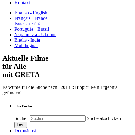
Kontakt
English - English
Français - France
עִבְרִית - Israel
Português - Brazil
Українська - Ukraine
Englis - India
Multilingual
Aktuelle Filme
für Alle
mit GRETA
Es wurde für die Suche nach "2013 :: Biopic" kein Ergebnis
gefunden!
Film Finden
Suchen
Suche abschicken
Demnächst