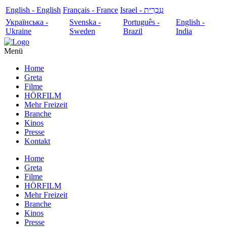
English - English
Français - France
עִבְרִית - Israel
Українська -
Svenska -
Português -
English -
Ukraine
Sweden
Brazil
India
Menü
Home
Greta
Filme
HÖRFILM
Mehr Freizeit
Branche
Kinos
Presse
Kontakt
Home
Greta
Filme
HÖRFILM
Mehr Freizeit
Branche
Kinos
Presse