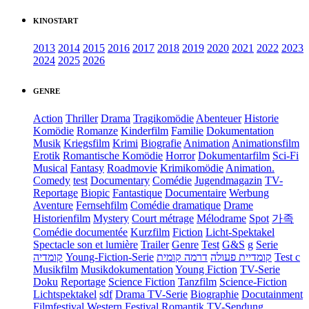
KINOSTART
2013
2014
2015
2016
2017
2018
2019
2020
2021
2022
2023
2024
2025
2026
GENRE
Action
Thriller
Drama
Tragikomödie
Abenteuer
Historie
Komödie
Romanze
Kinderfilm
Familie
Dokumentation
Musik
Kriegsfilm
Krimi
Biografie
Animation
Animationsfilm
Erotik
Romantische Komödie
Horror
Dokumentarfilm
Sci-Fi
Musical
Fantasy
Roadmovie
Krimikomödie
Animation.
Comedy
test
Documentary
Comédie
Jugendmagazin
TV-
Reportage
Biopic
Fantastique
Documentaire
Werbung
Aventure
Fernsehfilm
Comédie dramatique
Drame
Historienfilm
Mystery
Court métrage
Mélodrame
Spot
가족
Comédie documentée
Kurzfilm
Fiction
Licht-Spektakel
Spectacle son et lumière
Trailer
Genre
Test
G&S
g
Serie
קומדיה
Young-Fiction-Serie
דרמה קומית
קומדיית פעולה
Test c
Musikfilm
Musikdokumentation
Young Fiction
TV-Serie
Doku
Reportage
Science Fiction
Tanzfilm
Science-Fiction
Lichtspektakel
sdf
Drama TV-Serie
Biographie
Docutainment
Filmfestival
Western
Festival
Romantik
TV-Sendung