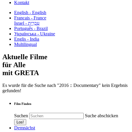
Kontakt
English - English
Français - France
עִבְרִית - Israel
Português - Brazil
Українська - Ukraine
Englis - India
Multilingual
Aktuelle Filme
für Alle
mit GRETA
Es wurde für die Suche nach "2016 :: Documentary" kein Ergebnis
gefunden!
Film Finden
Suchen
Suche abschicken
Demnächst