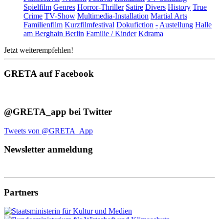
Spielfilm
Genres
Horror-Thriller
Satire
Divers
History
True
Crime
TV-Show
Multimedia-Installation
Martial Arts
Familienfilm
Kurzfilmfestival
Dokufiction
-
Austellung
Halle
am Berghain Berlin
Familie / Kinder
Kdrama
Jetzt weiterempfehlen!
GRETA auf Facebook
@GRETA_app bei Twitter
Tweets von @GRETA_App
Newsletter anmeldung
Partners