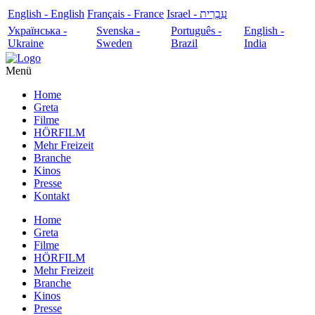
English - English
Français - France
עִבְרִית - Israel
Українська -
Svenska -
Português -
English -
Ukraine
Sweden
Brazil
India
Menü
Home
Greta
Filme
HÖRFILM
Mehr Freizeit
Branche
Kinos
Presse
Kontakt
Home
Greta
Filme
HÖRFILM
Mehr Freizeit
Branche
Kinos
Presse