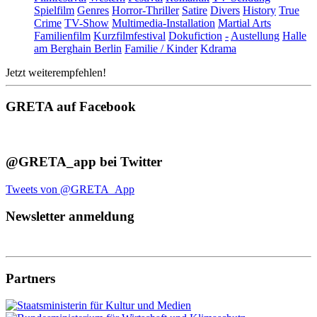
Spielfilm
Genres
Horror-Thriller
Satire
Divers
History
True
Crime
TV-Show
Multimedia-Installation
Martial Arts
Familienfilm
Kurzfilmfestival
Dokufiction
-
Austellung
Halle
am Berghain Berlin
Familie / Kinder
Kdrama
Jetzt weiterempfehlen!
GRETA auf Facebook
@GRETA_app bei Twitter
Tweets von @GRETA_App
Newsletter anmeldung
Partners