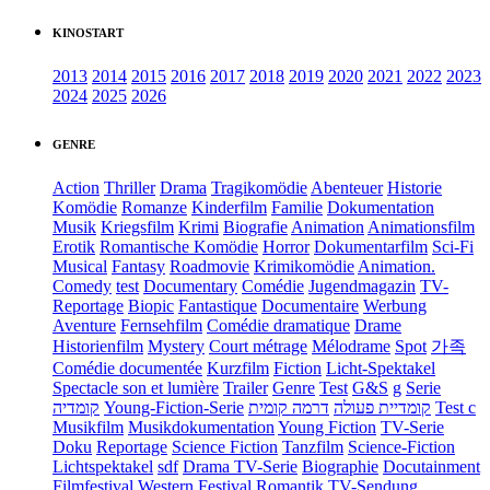
KINOSTART
2013
2014
2015
2016
2017
2018
2019
2020
2021
2022
2023
2024
2025
2026
GENRE
Action
Thriller
Drama
Tragikomödie
Abenteuer
Historie
Komödie
Romanze
Kinderfilm
Familie
Dokumentation
Musik
Kriegsfilm
Krimi
Biografie
Animation
Animationsfilm
Erotik
Romantische Komödie
Horror
Dokumentarfilm
Sci-Fi
Musical
Fantasy
Roadmovie
Krimikomödie
Animation.
Comedy
test
Documentary
Comédie
Jugendmagazin
TV-
Reportage
Biopic
Fantastique
Documentaire
Werbung
Aventure
Fernsehfilm
Comédie dramatique
Drame
Historienfilm
Mystery
Court métrage
Mélodrame
Spot
가족
Comédie documentée
Kurzfilm
Fiction
Licht-Spektakel
Spectacle son et lumière
Trailer
Genre
Test
G&S
g
Serie
קומדיה
Young-Fiction-Serie
דרמה קומית
קומדיית פעולה
Test c
Musikfilm
Musikdokumentation
Young Fiction
TV-Serie
Doku
Reportage
Science Fiction
Tanzfilm
Science-Fiction
Lichtspektakel
sdf
Drama TV-Serie
Biographie
Docutainment
Filmfestival
Western
Festival
Romantik
TV-Sendung