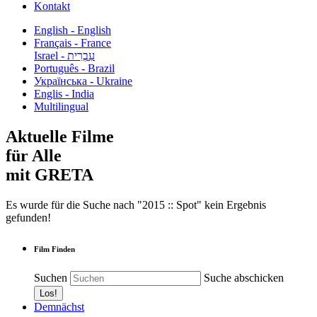
Kontakt
English - English
Français - France
עִבְרִית - Israel
Português - Brazil
Українська - Ukraine
Englis - India
Multilingual
Aktuelle Filme
für Alle
mit GRETA
Es wurde für die Suche nach "2015 :: Spot" kein Ergebnis
gefunden!
Film Finden
Suchen
Suche abschicken
Demnächst