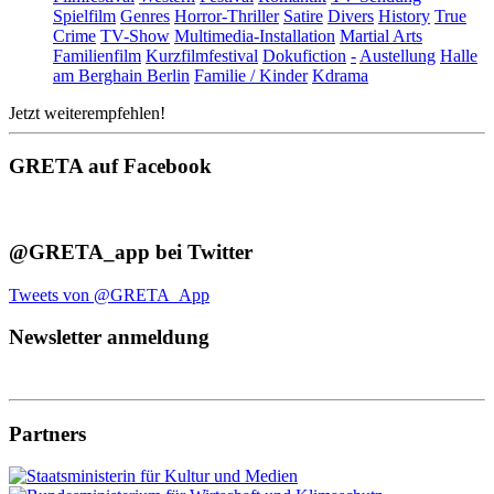
Spielfilm
Genres
Horror-Thriller
Satire
Divers
History
True
Crime
TV-Show
Multimedia-Installation
Martial Arts
Familienfilm
Kurzfilmfestival
Dokufiction
-
Austellung
Halle
am Berghain Berlin
Familie / Kinder
Kdrama
Jetzt weiterempfehlen!
GRETA auf Facebook
@GRETA_app bei Twitter
Tweets von @GRETA_App
Newsletter anmeldung
Partners