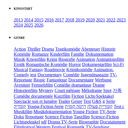
KINOSTART
2013
2014
2015
2016
2017
2018
2019
2020
2021
2022
2023
2024
2025
2026
GENRE
Action
Thriller
Drama
Tragikomödie
Abenteuer
Historie
Komödie
Romanze
Kinderfilm
Familie
Dokumentation
Musik
Kriegsfilm
Krimi
Biografie
Animation
Animationsfilm
Erotik
Romantische Komödie
Horror
Dokumentarfilm
Sci-Fi
Musical
Fantasy
Roadmovie
Krimikomödie
Animation.
Comedy
test
Documentary
Comédie
Jugendmagazin
TV-
Reportage
Biopic
Fantastique
Documentaire
Werbung
Aventure
Fernsehfilm
Comédie dramatique
Drame
Historienfilm
Mystery
Court métrage
Mélodrame
Spot
가족
Comédie documentée
Kurzfilm
Fiction
Licht-Spektakel
Spectacle son et lumière
Trailer
Genre
Test
G&S
g
Serie
קומדיה
Young-Fiction-Serie
דרמה קומית
קומדיית פעולה
Test c
Musikfilm
Musikdokumentation
Young Fiction
TV-Serie
Doku
Reportage
Science Fiction
Tanzfilm
Science-Fiction
Lichtspektakel
sdf
Drama TV-Serie
Biographie
Docutainment
Filmfestival
Western
Festival
Romantik
TV-Sendung