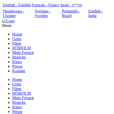
English - English
Français - France
עִבְרִית - Israel
Українська -
Svenska -
Português -
English -
Ukraine
Sweden
Brazil
India
Menü
Home
Greta
Filme
HÖRFILM
Mehr Freizeit
Branche
Kinos
Presse
Kontakt
Home
Greta
Filme
HÖRFILM
Mehr Freizeit
Branche
Kinos
Presse