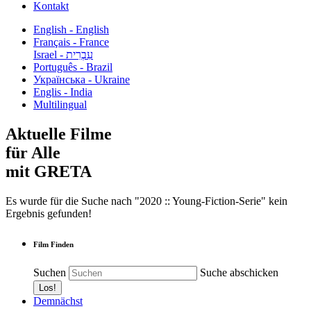
Kontakt
English - English
Français - France
עִבְרִית - Israel
Português - Brazil
Українська - Ukraine
Englis - India
Multilingual
Aktuelle Filme
für Alle
mit GRETA
Es wurde für die Suche nach "2020 :: Young-Fiction-Serie" kein
Ergebnis gefunden!
Film Finden
Suchen
Suche abschicken
Demnächst