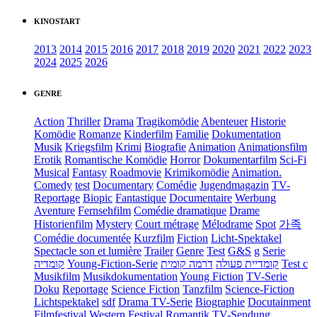
KINOSTART
2013
2014
2015
2016
2017
2018
2019
2020
2021
2022
2023
2024
2025
2026
GENRE
Action
Thriller
Drama
Tragikomödie
Abenteuer
Historie
Komödie
Romanze
Kinderfilm
Familie
Dokumentation
Musik
Kriegsfilm
Krimi
Biografie
Animation
Animationsfilm
Erotik
Romantische Komödie
Horror
Dokumentarfilm
Sci-Fi
Musical
Fantasy
Roadmovie
Krimikomödie
Animation.
Comedy
test
Documentary
Comédie
Jugendmagazin
TV-
Reportage
Biopic
Fantastique
Documentaire
Werbung
Aventure
Fernsehfilm
Comédie dramatique
Drame
Historienfilm
Mystery
Court métrage
Mélodrame
Spot
가족
Comédie documentée
Kurzfilm
Fiction
Licht-Spektakel
Spectacle son et lumière
Trailer
Genre
Test
G&S
g
Serie
קומדיה
Young-Fiction-Serie
דרמה קומית
קומדיית פעולה
Test c
Musikfilm
Musikdokumentation
Young Fiction
TV-Serie
Doku
Reportage
Science Fiction
Tanzfilm
Science-Fiction
Lichtspektakel
sdf
Drama TV-Serie
Biographie
Docutainment
Filmfestival
Western
Festival
Romantik
TV-Sendung