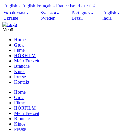
English - English
Français - France
עִבְרִית - Israel
Українська -
Svenska -
Português -
English -
Ukraine
Sweden
Brazil
India
Menü
Home
Greta
Filme
HÖRFILM
Mehr Freizeit
Branche
Kinos
Presse
Kontakt
Home
Greta
Filme
HÖRFILM
Mehr Freizeit
Branche
Kinos
Presse