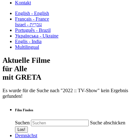
Kontakt
English - English
Français - France
עִבְרִית - Israel
Português - Brazil
Українська - Ukraine
Englis - India
Multilingual
Aktuelle Filme
für Alle
mit GRETA
Es wurde für die Suche nach "2022 :: TV-Show" kein Ergebnis
gefunden!
Film Finden
Suchen
Suche abschicken
Demnächst