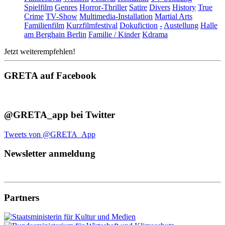
Spielfilm
Genres
Horror-Thriller
Satire
Divers
History
True
Crime
TV-Show
Multimedia-Installation
Martial Arts
Familienfilm
Kurzfilmfestival
Dokufiction
-
Austellung
Halle
am Berghain Berlin
Familie / Kinder
Kdrama
Jetzt weiterempfehlen!
GRETA auf Facebook
@GRETA_app bei Twitter
Tweets von @GRETA_App
Newsletter anmeldung
Partners