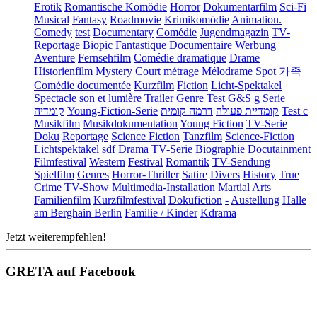
Erotik
Romantische Komödie
Horror
Dokumentarfilm
Sci-Fi
Musical
Fantasy
Roadmovie
Krimikomödie
Animation.
Comedy
test
Documentary
Comédie
Jugendmagazin
TV-
Reportage
Biopic
Fantastique
Documentaire
Werbung
Aventure
Fernsehfilm
Comédie dramatique
Drame
Historienfilm
Mystery
Court métrage
Mélodrame
Spot
가족
Comédie documentée
Kurzfilm
Fiction
Licht-Spektakel
Spectacle son et lumière
Trailer
Genre
Test
G&S
g
Serie
קומדיה
Young-Fiction-Serie
דרמה קומית
קומדיית פעולה
Test c
Musikfilm
Musikdokumentation
Young Fiction
TV-Serie
Doku
Reportage
Science Fiction
Tanzfilm
Science-Fiction
Lichtspektakel
sdf
Drama TV-Serie
Biographie
Docutainment
Filmfestival
Western
Festival
Romantik
TV-Sendung
Spielfilm
Genres
Horror-Thriller
Satire
Divers
History
True
Crime
TV-Show
Multimedia-Installation
Martial Arts
Familienfilm
Kurzfilmfestival
Dokufiction
-
Austellung
Halle
am Berghain Berlin
Familie / Kinder
Kdrama
Jetzt weiterempfehlen!
GRETA auf Facebook