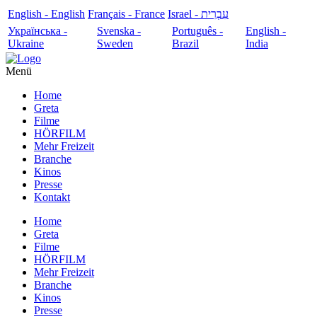
English - English
Français - France
עִבְרִית - Israel
Українська -
Svenska -
Português -
English -
Ukraine
Sweden
Brazil
India
Menü
Home
Greta
Filme
HÖRFILM
Mehr Freizeit
Branche
Kinos
Presse
Kontakt
Home
Greta
Filme
HÖRFILM
Mehr Freizeit
Branche
Kinos
Presse