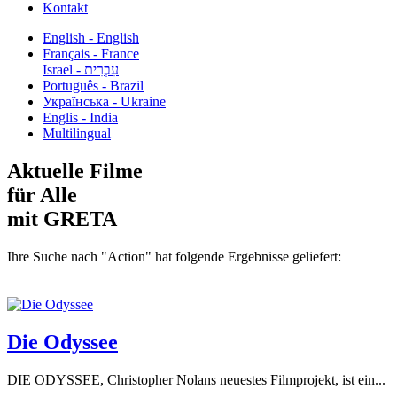
Kontakt
English - English
Français - France
עִבְרִית - Israel
Português - Brazil
Українська - Ukraine
Englis - India
Multilingual
Aktuelle Filme
für Alle
mit GRETA
Ihre Suche nach "Action" hat folgende Ergebnisse geliefert:
Die Odyssee
DIE ODYSSEE, Christopher Nolans neuestes Filmprojekt, ist ein...