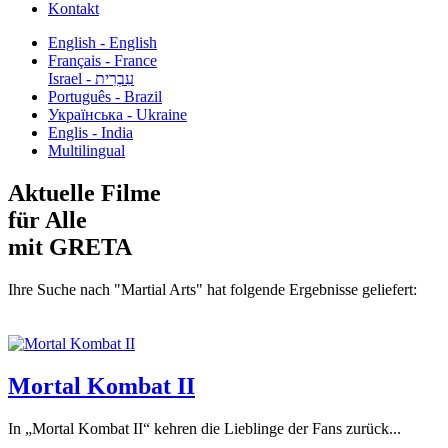
Kontakt
English - English
Français - France
עִבְרִית - Israel
Português - Brazil
Українська - Ukraine
Englis - India
Multilingual
Aktuelle Filme
für Alle
mit GRETA
Ihre Suche nach "Martial Arts" hat folgende Ergebnisse geliefert:
Mortal Kombat II
In „Mortal Kombat II“ kehren die Lieblinge der Fans zurück...