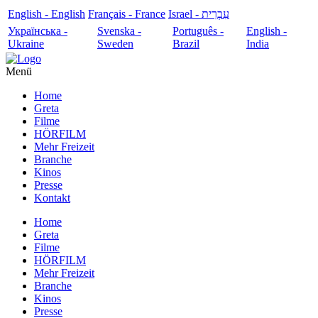
English - English
Français - France
עִבְרִית - Israel
Українська -
Svenska -
Português -
English -
Ukraine
Sweden
Brazil
India
Menü
Home
Greta
Filme
HÖRFILM
Mehr Freizeit
Branche
Kinos
Presse
Kontakt
Home
Greta
Filme
HÖRFILM
Mehr Freizeit
Branche
Kinos
Presse