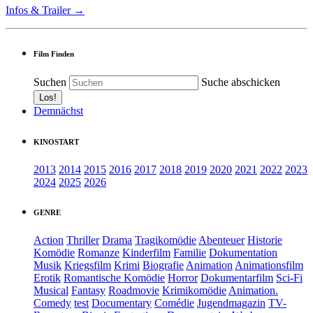
Infos & Trailer →
Film Finden
Suchen
Suche abschicken
Demnächst
KINOSTART
2013
2014
2015
2016
2017
2018
2019
2020
2021
2022
2023
2024
2025
2026
GENRE
Action
Thriller
Drama
Tragikomödie
Abenteuer
Historie
Komödie
Romanze
Kinderfilm
Familie
Dokumentation
Musik
Kriegsfilm
Krimi
Biografie
Animation
Animationsfilm
Erotik
Romantische Komödie
Horror
Dokumentarfilm
Sci-Fi
Musical
Fantasy
Roadmovie
Krimikomödie
Animation.
Comedy
test
Documentary
Comédie
Jugendmagazin
TV-