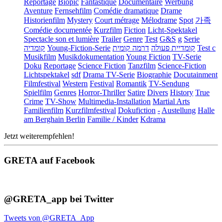
Reportage
Biopic
Fantastique
Documentaire
Werbung
Aventure
Fernsehfilm
Comédie dramatique
Drame
Historienfilm
Mystery
Court métrage
Mélodrame
Spot
가족
Comédie documentée
Kurzfilm
Fiction
Licht-Spektakel
Spectacle son et lumière
Trailer
Genre
Test
G&S
g
Serie
קומדיה
Young-Fiction-Serie
דרמה קומית
קומדיית פעולה
Test c
Musikfilm
Musikdokumentation
Young Fiction
TV-Serie
Doku
Reportage
Science Fiction
Tanzfilm
Science-Fiction
Lichtspektakel
sdf
Drama TV-Serie
Biographie
Docutainment
Filmfestival
Western
Festival
Romantik
TV-Sendung
Spielfilm
Genres
Horror-Thriller
Satire
Divers
History
True
Crime
TV-Show
Multimedia-Installation
Martial Arts
Familienfilm
Kurzfilmfestival
Dokufiction
-
Austellung
Halle
am Berghain Berlin
Familie / Kinder
Kdrama
Jetzt weiterempfehlen!
GRETA auf Facebook
@GRETA_app bei Twitter
Tweets von @GRETA_App