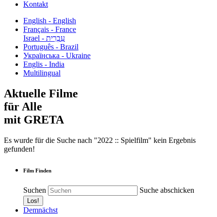
Kontakt
English - English
Français - France
עִבְרִית - Israel
Português - Brazil
Українська - Ukraine
Englis - India
Multilingual
Aktuelle Filme
für Alle
mit GRETA
Es wurde für die Suche nach "2022 :: Spielfilm" kein Ergebnis
gefunden!
Film Finden
Suchen
Suche abschicken
Demnächst