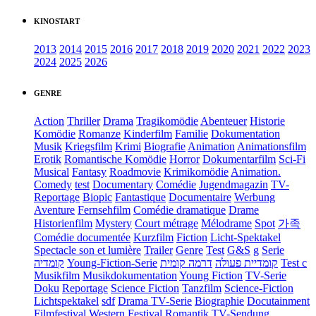
KINOSTART
2013
2014
2015
2016
2017
2018
2019
2020
2021
2022
2023
2024
2025
2026
GENRE
Action
Thriller
Drama
Tragikomödie
Abenteuer
Historie
Komödie
Romanze
Kinderfilm
Familie
Dokumentation
Musik
Kriegsfilm
Krimi
Biografie
Animation
Animationsfilm
Erotik
Romantische Komödie
Horror
Dokumentarfilm
Sci-Fi
Musical
Fantasy
Roadmovie
Krimikomödie
Animation.
Comedy
test
Documentary
Comédie
Jugendmagazin
TV-
Reportage
Biopic
Fantastique
Documentaire
Werbung
Aventure
Fernsehfilm
Comédie dramatique
Drame
Historienfilm
Mystery
Court métrage
Mélodrame
Spot
가족
Comédie documentée
Kurzfilm
Fiction
Licht-Spektakel
Spectacle son et lumière
Trailer
Genre
Test
G&S
g
Serie
קומדיה
Young-Fiction-Serie
דרמה קומית
קומדיית פעולה
Test c
Musikfilm
Musikdokumentation
Young Fiction
TV-Serie
Doku
Reportage
Science Fiction
Tanzfilm
Science-Fiction
Lichtspektakel
sdf
Drama TV-Serie
Biographie
Docutainment
Filmfestival
Western
Festival
Romantik
TV-Sendung