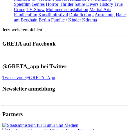
Spielfilm
Genres
Horror-Thriller
Satire
Divers
History
True
Crime
TV-Show
Multimedia-Installation
Martial Arts
Familienfilm
Kurzfilmfestival
Dokufiction
-
Austellung
Halle
am Berghain Berlin
Familie / Kinder
Kdrama
Jetzt weiterempfehlen!
GRETA auf Facebook
@GRETA_app bei Twitter
Tweets von @GRETA_App
Newsletter anmeldung
Partners