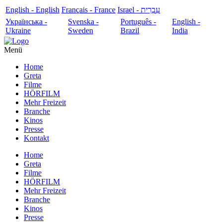
English - English
Français - France
עִבְרִית - Israel
Українська -
Svenska -
Português -
English -
Ukraine
Sweden
Brazil
India
Menü
Home
Greta
Filme
HÖRFILM
Mehr Freizeit
Branche
Kinos
Presse
Kontakt
Home
Greta
Filme
HÖRFILM
Mehr Freizeit
Branche
Kinos
Presse