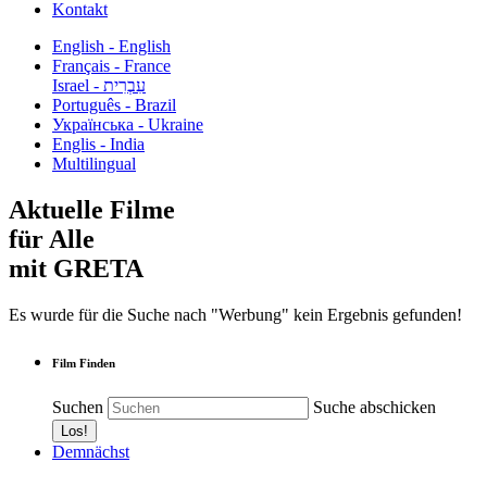
Kontakt
English - English
Français - France
עִבְרִית - Israel
Português - Brazil
Українська - Ukraine
Englis - India
Multilingual
Aktuelle Filme
für Alle
mit GRETA
Es wurde für die Suche nach "Werbung" kein Ergebnis gefunden!
Film Finden
Suchen
Suche abschicken
Demnächst