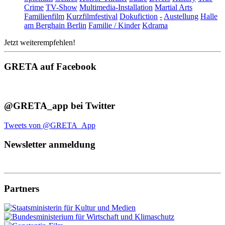
Crime
TV-Show
Multimedia-Installation
Martial Arts
Familienfilm
Kurzfilmfestival
Dokufiction
-
Austellung
Halle
am Berghain Berlin
Familie / Kinder
Kdrama
Jetzt weiterempfehlen!
GRETA auf Facebook
@GRETA_app bei Twitter
Tweets von @GRETA_App
Newsletter anmeldung
Partners