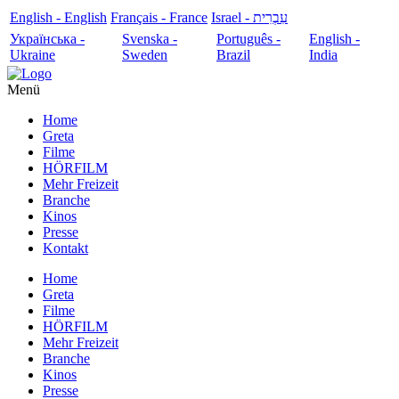
English - English
Français - France
עִבְרִית - Israel
Українська -
Svenska -
Português -
English -
Ukraine
Sweden
Brazil
India
Menü
Home
Greta
Filme
HÖRFILM
Mehr Freizeit
Branche
Kinos
Presse
Kontakt
Home
Greta
Filme
HÖRFILM
Mehr Freizeit
Branche
Kinos
Presse