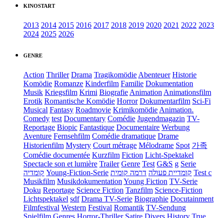
KINOSTART
2013
2014
2015
2016
2017
2018
2019
2020
2021
2022
2023
2024
2025
2026
GENRE
Action
Thriller
Drama
Tragikomödie
Abenteuer
Historie
Komödie
Romanze
Kinderfilm
Familie
Dokumentation
Musik
Kriegsfilm
Krimi
Biografie
Animation
Animationsfilm
Erotik
Romantische Komödie
Horror
Dokumentarfilm
Sci-Fi
Musical
Fantasy
Roadmovie
Krimikomödie
Animation.
Comedy
test
Documentary
Comédie
Jugendmagazin
TV-
Reportage
Biopic
Fantastique
Documentaire
Werbung
Aventure
Fernsehfilm
Comédie dramatique
Drame
Historienfilm
Mystery
Court métrage
Mélodrame
Spot
가족
Comédie documentée
Kurzfilm
Fiction
Licht-Spektakel
Spectacle son et lumière
Trailer
Genre
Test
G&S
g
Serie
קומדיה
Young-Fiction-Serie
דרמה קומית
קומדיית פעולה
Test c
Musikfilm
Musikdokumentation
Young Fiction
TV-Serie
Doku
Reportage
Science Fiction
Tanzfilm
Science-Fiction
Lichtspektakel
sdf
Drama TV-Serie
Biographie
Docutainment
Filmfestival
Western
Festival
Romantik
TV-Sendung
Spielfilm
Genres
Horror-Thriller
Satire
Divers
History
True