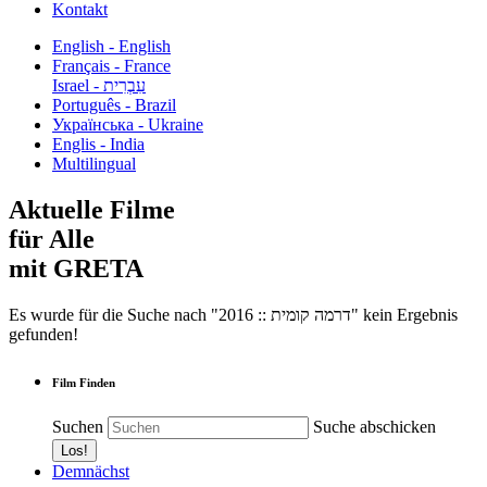
Kontakt
English - English
Français - France
עִבְרִית - Israel
Português - Brazil
Українська - Ukraine
Englis - India
Multilingual
Aktuelle Filme
für Alle
mit GRETA
Es wurde für die Suche nach "2016 :: דרמה קומית" kein Ergebnis
gefunden!
Film Finden
Suchen
Suche abschicken
Demnächst