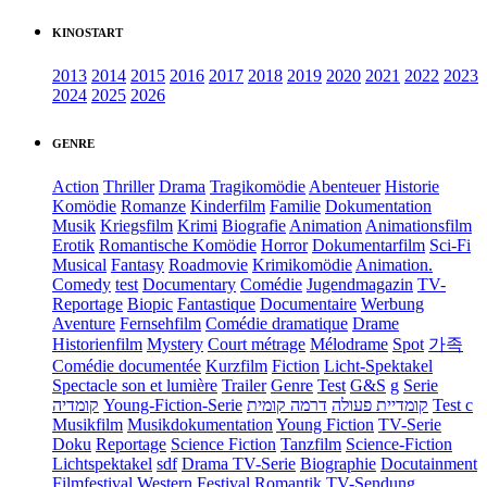
KINOSTART
2013
2014
2015
2016
2017
2018
2019
2020
2021
2022
2023
2024
2025
2026
GENRE
Action
Thriller
Drama
Tragikomödie
Abenteuer
Historie
Komödie
Romanze
Kinderfilm
Familie
Dokumentation
Musik
Kriegsfilm
Krimi
Biografie
Animation
Animationsfilm
Erotik
Romantische Komödie
Horror
Dokumentarfilm
Sci-Fi
Musical
Fantasy
Roadmovie
Krimikomödie
Animation.
Comedy
test
Documentary
Comédie
Jugendmagazin
TV-
Reportage
Biopic
Fantastique
Documentaire
Werbung
Aventure
Fernsehfilm
Comédie dramatique
Drame
Historienfilm
Mystery
Court métrage
Mélodrame
Spot
가족
Comédie documentée
Kurzfilm
Fiction
Licht-Spektakel
Spectacle son et lumière
Trailer
Genre
Test
G&S
g
Serie
קומדיה
Young-Fiction-Serie
דרמה קומית
קומדיית פעולה
Test c
Musikfilm
Musikdokumentation
Young Fiction
TV-Serie
Doku
Reportage
Science Fiction
Tanzfilm
Science-Fiction
Lichtspektakel
sdf
Drama TV-Serie
Biographie
Docutainment
Filmfestival
Western
Festival
Romantik
TV-Sendung