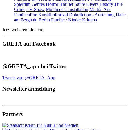
Spielfilm
Genres
Horror-Thriller
Satire
Divers
History
True
Crime
TV-Show
Multimedia-Installation
Martial Arts
Familienfilm
Kurzfilmfestival
Dokufiction
-
Austellung
Halle
am Berghain Berlin
Familie / Kinder
Kdrama
Jetzt weiterempfehlen!
GRETA auf Facebook
@GRETA_app bei Twitter
Tweets von @GRETA_App
Newsletter anmeldung
Partners