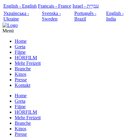
English - English
Français - France
עִבְרִית - Israel
Українська -
Svenska -
Português -
English -
Ukraine
Sweden
Brazil
India
Menü
Home
Greta
Filme
HÖRFILM
Mehr Freizeit
Branche
Kinos
Presse
Kontakt
Home
Greta
Filme
HÖRFILM
Mehr Freizeit
Branche
Kinos
Presse