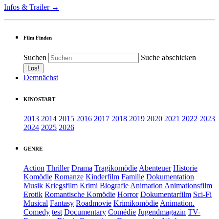
Infos & Trailer →
Film Finden
Suchen
Suche abschicken
Demnächst
KINOSTART
2013
2014
2015
2016
2017
2018
2019
2020
2021
2022
2023
2024
2025
2026
GENRE
Action
Thriller
Drama
Tragikomödie
Abenteuer
Historie
Komödie
Romanze
Kinderfilm
Familie
Dokumentation
Musik
Kriegsfilm
Krimi
Biografie
Animation
Animationsfilm
Erotik
Romantische Komödie
Horror
Dokumentarfilm
Sci-Fi
Musical
Fantasy
Roadmovie
Krimikomödie
Animation.
Comedy
test
Documentary
Comédie
Jugendmagazin
TV-