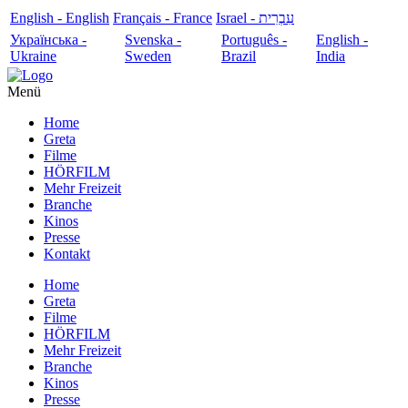
English - English
Français - France
עִבְרִית - Israel
Українська -
Svenska -
Português -
English -
Ukraine
Sweden
Brazil
India
Menü
Home
Greta
Filme
HÖRFILM
Mehr Freizeit
Branche
Kinos
Presse
Kontakt
Home
Greta
Filme
HÖRFILM
Mehr Freizeit
Branche
Kinos
Presse