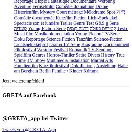
Reportage
Biopic
Fantastique
Documentaire
Werbung
Aventure
Fernsehfilm
Comédie dramatique
Drame
Historienfilm
Mystery
Court métrage
Mélodrame
Spot
가족
Comédie documentée
Kurzfilm
Fiction
Licht-Spektakel
Spectacle son et lumière
Trailer
Genre
Test
G&S
g
Serie
קומדיה
Young-Fiction-Serie
דרמה קומית
קומדיית פעולה
Test c
Musikfilm
Musikdokumentation
Young Fiction
TV-Serie
Doku
Reportage
Science Fiction
Tanzfilm
Science-Fiction
Lichtspektakel
sdf
Drama TV-Serie
Biographie
Docutainment
Filmfestival
Western
Festival
Romantik
TV-Sendung
Spielfilm
Genres
Horror-Thriller
Satire
Divers
History
True
Crime
TV-Show
Multimedia-Installation
Martial Arts
Familienfilm
Kurzfilmfestival
Dokufiction
-
Austellung
Halle
am Berghain Berlin
Familie / Kinder
Kdrama
Jetzt weiterempfehlen!
GRETA auf Facebook
@GRETA_app bei Twitter
Tweets von @GRETA_App