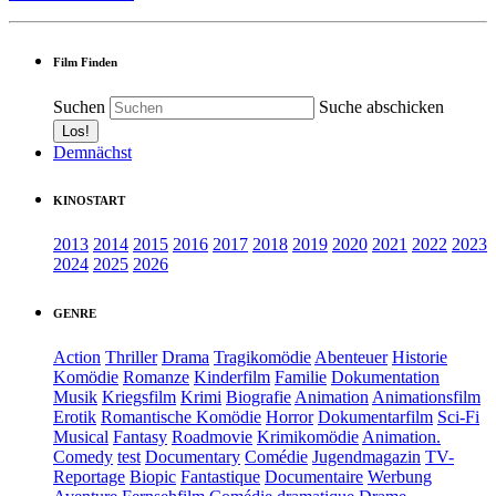
Film Finden
Suchen
Suche abschicken
Demnächst
KINOSTART
2013
2014
2015
2016
2017
2018
2019
2020
2021
2022
2023
2024
2025
2026
GENRE
Action
Thriller
Drama
Tragikomödie
Abenteuer
Historie
Komödie
Romanze
Kinderfilm
Familie
Dokumentation
Musik
Kriegsfilm
Krimi
Biografie
Animation
Animationsfilm
Erotik
Romantische Komödie
Horror
Dokumentarfilm
Sci-Fi
Musical
Fantasy
Roadmovie
Krimikomödie
Animation.
Comedy
test
Documentary
Comédie
Jugendmagazin
TV-
Reportage
Biopic
Fantastique
Documentaire
Werbung