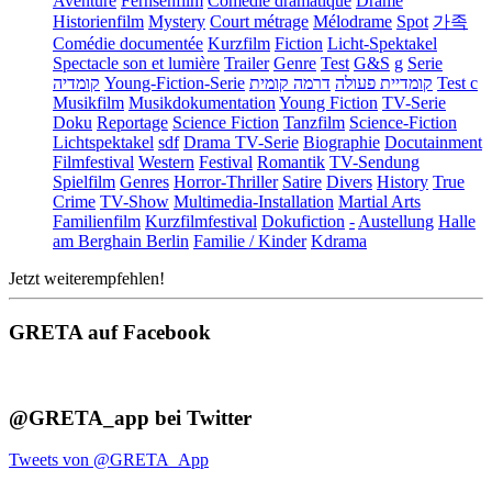
Aventure
Fernsehfilm
Comédie dramatique
Drame
Historienfilm
Mystery
Court métrage
Mélodrame
Spot
가족
Comédie documentée
Kurzfilm
Fiction
Licht-Spektakel
Spectacle son et lumière
Trailer
Genre
Test
G&S
g
Serie
קומדיה
Young-Fiction-Serie
דרמה קומית
קומדיית פעולה
Test c
Musikfilm
Musikdokumentation
Young Fiction
TV-Serie
Doku
Reportage
Science Fiction
Tanzfilm
Science-Fiction
Lichtspektakel
sdf
Drama TV-Serie
Biographie
Docutainment
Filmfestival
Western
Festival
Romantik
TV-Sendung
Spielfilm
Genres
Horror-Thriller
Satire
Divers
History
True
Crime
TV-Show
Multimedia-Installation
Martial Arts
Familienfilm
Kurzfilmfestival
Dokufiction
-
Austellung
Halle
am Berghain Berlin
Familie / Kinder
Kdrama
Jetzt weiterempfehlen!
GRETA auf Facebook
@GRETA_app bei Twitter
Tweets von @GRETA_App