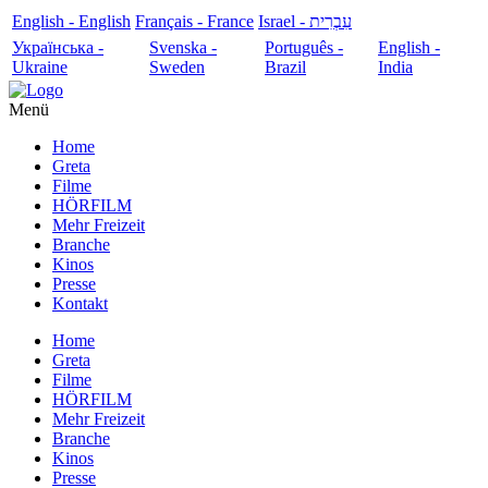
English - English
Français - France
עִבְרִית - Israel
Українська -
Svenska -
Português -
English -
Ukraine
Sweden
Brazil
India
Menü
Home
Greta
Filme
HÖRFILM
Mehr Freizeit
Branche
Kinos
Presse
Kontakt
Home
Greta
Filme
HÖRFILM
Mehr Freizeit
Branche
Kinos
Presse