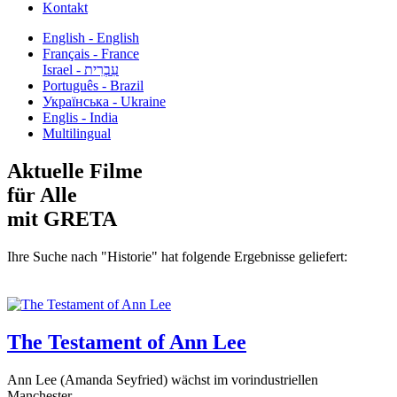
Kontakt
English - English
Français - France
עִבְרִית - Israel
Português - Brazil
Українська - Ukraine
Englis - India
Multilingual
Aktuelle Filme
für Alle
mit GRETA
Ihre Suche nach "Historie" hat folgende Ergebnisse geliefert:
The Testament of Ann Lee
Ann Lee (Amanda Seyfried) wächst im vorindustriellen
Manchester...