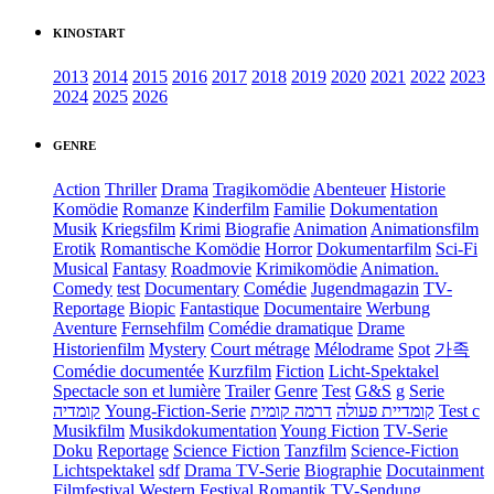
KINOSTART
2013
2014
2015
2016
2017
2018
2019
2020
2021
2022
2023
2024
2025
2026
GENRE
Action
Thriller
Drama
Tragikomödie
Abenteuer
Historie
Komödie
Romanze
Kinderfilm
Familie
Dokumentation
Musik
Kriegsfilm
Krimi
Biografie
Animation
Animationsfilm
Erotik
Romantische Komödie
Horror
Dokumentarfilm
Sci-Fi
Musical
Fantasy
Roadmovie
Krimikomödie
Animation.
Comedy
test
Documentary
Comédie
Jugendmagazin
TV-
Reportage
Biopic
Fantastique
Documentaire
Werbung
Aventure
Fernsehfilm
Comédie dramatique
Drame
Historienfilm
Mystery
Court métrage
Mélodrame
Spot
가족
Comédie documentée
Kurzfilm
Fiction
Licht-Spektakel
Spectacle son et lumière
Trailer
Genre
Test
G&S
g
Serie
קומדיה
Young-Fiction-Serie
דרמה קומית
קומדיית פעולה
Test c
Musikfilm
Musikdokumentation
Young Fiction
TV-Serie
Doku
Reportage
Science Fiction
Tanzfilm
Science-Fiction
Lichtspektakel
sdf
Drama TV-Serie
Biographie
Docutainment
Filmfestival
Western
Festival
Romantik
TV-Sendung