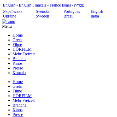
English - English
Français - France
עִבְרִית - Israel
Українська -
Svenska -
Português -
English -
Ukraine
Sweden
Brazil
India
Menü
Home
Greta
Filme
HÖRFILM
Mehr Freizeit
Branche
Kinos
Presse
Kontakt
Home
Greta
Filme
HÖRFILM
Mehr Freizeit
Branche
Kinos
Presse