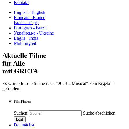
Kontakt
English - English
Français - France
עִבְרִית - Israel
Português - Brazil
Українська - Ukraine
Englis - India
Multilingual
Aktuelle Filme
für Alle
mit GRETA
Es wurde für die Suche nach "2023 :: Musical" kein Ergebnis
gefunden!
Film Finden
Suchen
Suche abschicken
Demnächst