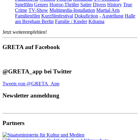
Spielfilm
Genres
Horror-Thriller
Satire
Divers
History
True
Crime
TV-Show
Multimedia-Installation
Martial Arts
Familienfilm
Kurzfilmfestival
Dokufiction
-
Austellung
Halle
am Berghain Berlin
Familie / Kinder
Kdrama
Jetzt weiterempfehlen!
GRETA auf Facebook
@GRETA_app bei Twitter
Tweets von @GRETA_App
Newsletter anmeldung
Partners