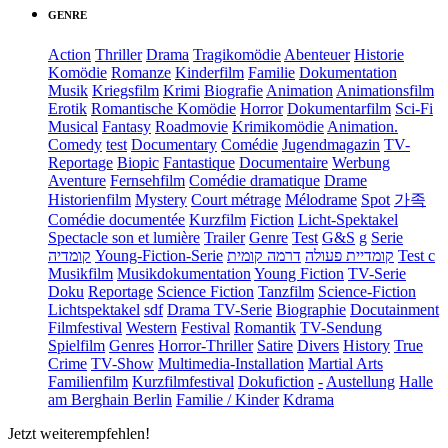
GENRE
Action
Thriller
Drama
Tragikomödie
Abenteuer
Historie
Komödie
Romanze
Kinderfilm
Familie
Dokumentation
Musik
Kriegsfilm
Krimi
Biografie
Animation
Animationsfilm
Erotik
Romantische Komödie
Horror
Dokumentarfilm
Sci-Fi
Musical
Fantasy
Roadmovie
Krimikomödie
Animation.
Comedy
test
Documentary
Comédie
Jugendmagazin
TV-
Reportage
Biopic
Fantastique
Documentaire
Werbung
Aventure
Fernsehfilm
Comédie dramatique
Drame
Historienfilm
Mystery
Court métrage
Mélodrame
Spot
가족
Comédie documentée
Kurzfilm
Fiction
Licht-Spektakel
Spectacle son et lumière
Trailer
Genre
Test
G&S
g
Serie
קומדיה
Young-Fiction-Serie
דרמה קומית
קומדיית פעולה
Test c
Musikfilm
Musikdokumentation
Young Fiction
TV-Serie
Doku
Reportage
Science Fiction
Tanzfilm
Science-Fiction
Lichtspektakel
sdf
Drama TV-Serie
Biographie
Docutainment
Filmfestival
Western
Festival
Romantik
TV-Sendung
Spielfilm
Genres
Horror-Thriller
Satire
Divers
History
True
Crime
TV-Show
Multimedia-Installation
Martial Arts
Familienfilm
Kurzfilmfestival
Dokufiction
-
Austellung
Halle
am Berghain Berlin
Familie / Kinder
Kdrama
Jetzt weiterempfehlen!