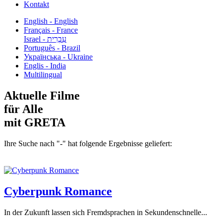
Kontakt
English - English
Français - France
עִבְרִית - Israel
Português - Brazil
Українська - Ukraine
Englis - India
Multilingual
Aktuelle Filme
für Alle
mit GRETA
Ihre Suche nach "-" hat folgende Ergebnisse geliefert:
Cyberpunk Romance
In der Zukunft lassen sich Fremdsprachen in Sekundenschnelle...