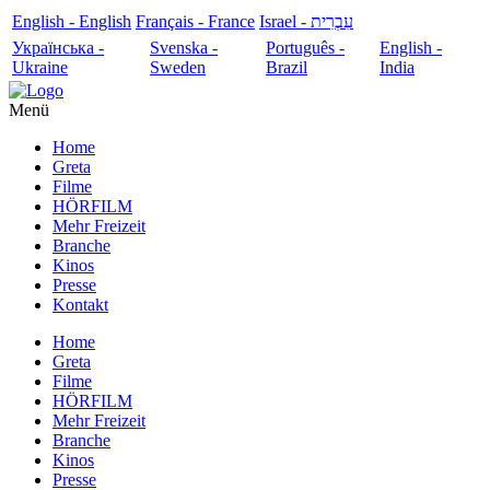
English - English
Français - France
עִבְרִית - Israel
Українська -
Svenska -
Português -
English -
Ukraine
Sweden
Brazil
India
Menü
Home
Greta
Filme
HÖRFILM
Mehr Freizeit
Branche
Kinos
Presse
Kontakt
Home
Greta
Filme
HÖRFILM
Mehr Freizeit
Branche
Kinos
Presse