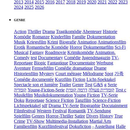
2013
2014
2015
2016
2017
2018
2019
2020
2021
2022
2023
2024
2025
2026
GENRE
Action
Thriller
Drama
Tragikomödie
Abenteuer
Historie
Komödie
Romanze
Kinderfilm
Familie
Dokumentation
Musik
Kriegsfilm
Krimi
Biografie
Animation
Animationsfilm
Erotik
Romantische Komödie
Horror
Dokumentarfilm
Sci-Fi
Musical
Fantasy
Roadmovie
Krimikomödie
Animation.
Comedy
test
Documentary
Comédie
Jugendmagazin
TV-
Reportage
Biopic
Fantastique
Documentaire
Werbung
Aventure
Fernsehfilm
Comédie dramatique
Drame
Historienfilm
Mystery
Court métrage
Mélodrame
Spot
가족
Comédie documentée
Kurzfilm
Fiction
Licht-Spektakel
Spectacle son et lumière
Trailer
Genre
Test
G&S
g
Serie
קומדיה
Young-Fiction-Serie
דרמה קומית
קומדיית פעולה
Test c
Musikfilm
Musikdokumentation
Young Fiction
TV-Serie
Doku
Reportage
Science Fiction
Tanzfilm
Science-Fiction
Lichtspektakel
sdf
Drama TV-Serie
Biographie
Docutainment
Filmfestival
Western
Festival
Romantik
TV-Sendung
Spielfilm
Genres
Horror-Thriller
Satire
Divers
History
True
Crime
TV-Show
Multimedia-Installation
Martial Arts
Familienfilm
Kurzfilmfestival
Dokufiction
-
Austellung
Halle