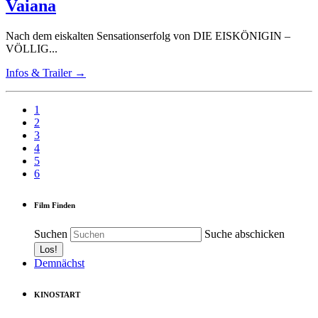
Vaiana
Nach dem eiskalten Sensationserfolg von DIE EISKÖNIGIN –
VÖLLIG...
Infos & Trailer →
1
2
3
4
5
6
Film Finden
Suchen
Suche abschicken
Demnächst
KINOSTART