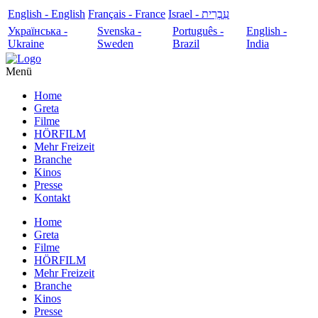
English - English
Français - France
עִבְרִית - Israel
Українська -
Svenska -
Português -
English -
Ukraine
Sweden
Brazil
India
Menü
Home
Greta
Filme
HÖRFILM
Mehr Freizeit
Branche
Kinos
Presse
Kontakt
Home
Greta
Filme
HÖRFILM
Mehr Freizeit
Branche
Kinos
Presse