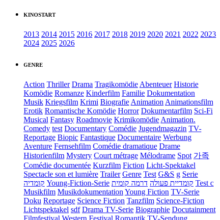
KINOSTART
2013
2014
2015
2016
2017
2018
2019
2020
2021
2022
2023
2024
2025
2026
GENRE
Action
Thriller
Drama
Tragikomödie
Abenteuer
Historie
Komödie
Romanze
Kinderfilm
Familie
Dokumentation
Musik
Kriegsfilm
Krimi
Biografie
Animation
Animationsfilm
Erotik
Romantische Komödie
Horror
Dokumentarfilm
Sci-Fi
Musical
Fantasy
Roadmovie
Krimikomödie
Animation.
Comedy
test
Documentary
Comédie
Jugendmagazin
TV-
Reportage
Biopic
Fantastique
Documentaire
Werbung
Aventure
Fernsehfilm
Comédie dramatique
Drame
Historienfilm
Mystery
Court métrage
Mélodrame
Spot
가족
Comédie documentée
Kurzfilm
Fiction
Licht-Spektakel
Spectacle son et lumière
Trailer
Genre
Test
G&S
g
Serie
קומדיה
Young-Fiction-Serie
דרמה קומית
קומדיית פעולה
Test c
Musikfilm
Musikdokumentation
Young Fiction
TV-Serie
Doku
Reportage
Science Fiction
Tanzfilm
Science-Fiction
Lichtspektakel
sdf
Drama TV-Serie
Biographie
Docutainment
Filmfestival
Western
Festival
Romantik
TV-Sendung