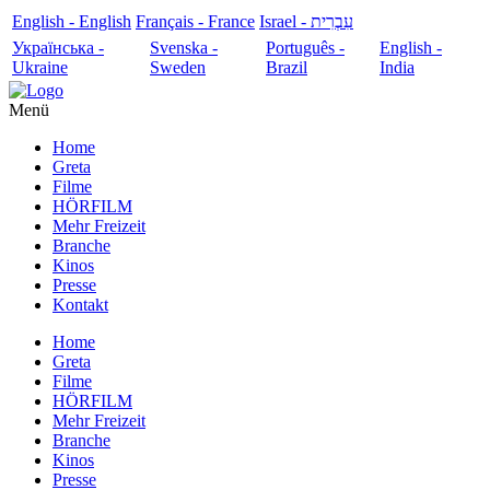
English - English
Français - France
עִבְרִית - Israel
Українська -
Svenska -
Português -
English -
Ukraine
Sweden
Brazil
India
Menü
Home
Greta
Filme
HÖRFILM
Mehr Freizeit
Branche
Kinos
Presse
Kontakt
Home
Greta
Filme
HÖRFILM
Mehr Freizeit
Branche
Kinos
Presse