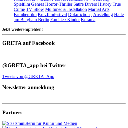
Spielfilm
Genres
Horror-Thriller
Satire
Divers
History
True
Crime
TV-Show
Multimedia-Installation
Martial Arts
Familienfilm
Kurzfilmfestival
Dokufiction
-
Austellung
Halle
am Berghain Berlin
Familie / Kinder
Kdrama
Jetzt weiterempfehlen!
GRETA auf Facebook
@GRETA_app bei Twitter
Tweets von @GRETA_App
Newsletter anmeldung
Partners