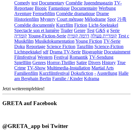
Comedy
test
Documentary
Comédie
Jugendmagazin
TV-
Reportage
Biopic
Fantastique
Documentaire
Werbung
Aventure
Fernsehfilm
Comédie dramatique
Drame
Historienfilm
Mystery
Court métrage
Mélodrame
Spot
가족
Comédie documentée
Kurzfilm
Fiction
Licht-Spektakel
Spectacle son et lumière
Trailer
Genre
Test
G&S
g
Serie
קומדיה
Young-Fiction-Serie
דרמה קומית
קומדיית פעולה
Test c
Musikfilm
Musikdokumentation
Young Fiction
TV-Serie
Doku
Reportage
Science Fiction
Tanzfilm
Science-Fiction
Lichtspektakel
sdf
Drama TV-Serie
Biographie
Docutainment
Filmfestival
Western
Festival
Romantik
TV-Sendung
Spielfilm
Genres
Horror-Thriller
Satire
Divers
History
True
Crime
TV-Show
Multimedia-Installation
Martial Arts
Familienfilm
Kurzfilmfestival
Dokufiction
-
Austellung
Halle
am Berghain Berlin
Familie / Kinder
Kdrama
Jetzt weiterempfehlen!
GRETA auf Facebook
@GRETA_app bei Twitter