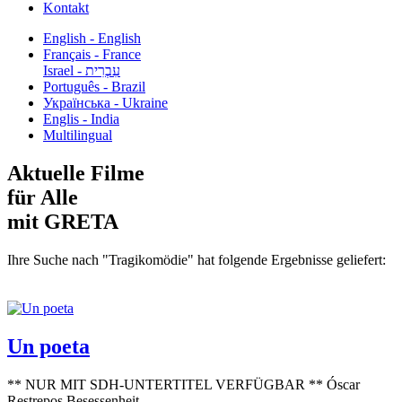
Kontakt
English - English
Français - France
עִבְרִית - Israel
Português - Brazil
Українська - Ukraine
Englis - India
Multilingual
Aktuelle Filme
für Alle
mit GRETA
Ihre Suche nach "Tragikomödie" hat folgende Ergebnisse geliefert:
Un poeta
** NUR MIT SDH-UNTERTITEL VERFÜGBAR ** Óscar
Restrepos Besessenheit...