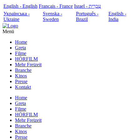
English - English
Français - France
עִבְרִית - Israel
Українська -
Svenska -
Português -
English -
Ukraine
Sweden
Brazil
India
Menü
Home
Greta
Filme
HÖRFILM
Mehr Freizeit
Branche
Kinos
Presse
Kontakt
Home
Greta
Filme
HÖRFILM
Mehr Freizeit
Branche
Kinos
Presse