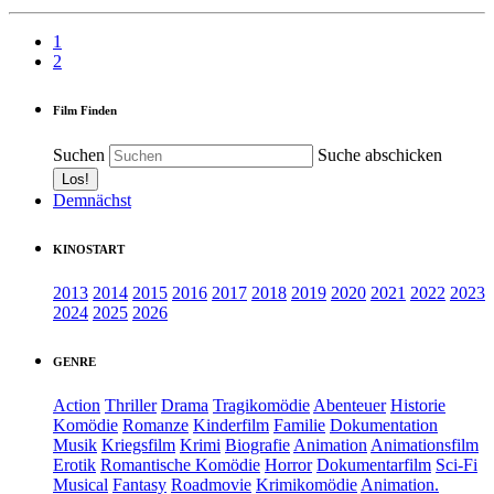
1
2
Film Finden
Suchen
Suche abschicken
Demnächst
KINOSTART
2013
2014
2015
2016
2017
2018
2019
2020
2021
2022
2023
2024
2025
2026
GENRE
Action
Thriller
Drama
Tragikomödie
Abenteuer
Historie
Komödie
Romanze
Kinderfilm
Familie
Dokumentation
Musik
Kriegsfilm
Krimi
Biografie
Animation
Animationsfilm
Erotik
Romantische Komödie
Horror
Dokumentarfilm
Sci-Fi
Musical
Fantasy
Roadmovie
Krimikomödie
Animation.