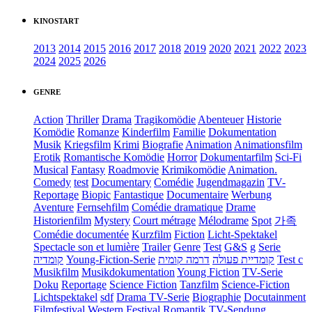
KINOSTART
2013
2014
2015
2016
2017
2018
2019
2020
2021
2022
2023
2024
2025
2026
GENRE
Action
Thriller
Drama
Tragikomödie
Abenteuer
Historie
Komödie
Romanze
Kinderfilm
Familie
Dokumentation
Musik
Kriegsfilm
Krimi
Biografie
Animation
Animationsfilm
Erotik
Romantische Komödie
Horror
Dokumentarfilm
Sci-Fi
Musical
Fantasy
Roadmovie
Krimikomödie
Animation.
Comedy
test
Documentary
Comédie
Jugendmagazin
TV-
Reportage
Biopic
Fantastique
Documentaire
Werbung
Aventure
Fernsehfilm
Comédie dramatique
Drame
Historienfilm
Mystery
Court métrage
Mélodrame
Spot
가족
Comédie documentée
Kurzfilm
Fiction
Licht-Spektakel
Spectacle son et lumière
Trailer
Genre
Test
G&S
g
Serie
קומדיה
Young-Fiction-Serie
דרמה קומית
קומדיית פעולה
Test c
Musikfilm
Musikdokumentation
Young Fiction
TV-Serie
Doku
Reportage
Science Fiction
Tanzfilm
Science-Fiction
Lichtspektakel
sdf
Drama TV-Serie
Biographie
Docutainment
Filmfestival
Western
Festival
Romantik
TV-Sendung