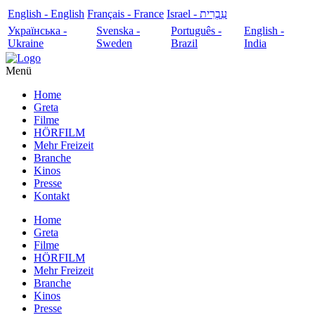
English - English
Français - France
עִבְרִית - Israel
Українська -
Svenska -
Português -
English -
Ukraine
Sweden
Brazil
India
Menü
Home
Greta
Filme
HÖRFILM
Mehr Freizeit
Branche
Kinos
Presse
Kontakt
Home
Greta
Filme
HÖRFILM
Mehr Freizeit
Branche
Kinos
Presse