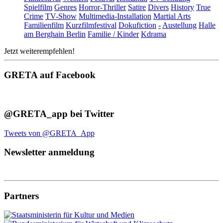
Spielfilm
Genres
Horror-Thriller
Satire
Divers
History
True
Crime
TV-Show
Multimedia-Installation
Martial Arts
Familienfilm
Kurzfilmfestival
Dokufiction
-
Austellung
Halle
am Berghain Berlin
Familie / Kinder
Kdrama
Jetzt weiterempfehlen!
GRETA auf Facebook
@GRETA_app bei Twitter
Tweets von @GRETA_App
Newsletter anmeldung
Partners