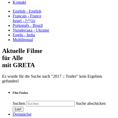
Kontakt
English - English
Français - France
עִבְרִית - Israel
Português - Brazil
Українська - Ukraine
Englis - India
Multilingual
Aktuelle Filme
für Alle
mit GRETA
Es wurde für die Suche nach "2017 :: Trailer" kein Ergebnis
gefunden!
Film Finden
Suchen
Suche abschicken
Demnächst