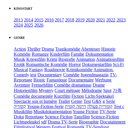
KINOSTART
2013
2014
2015
2016
2017
2018
2019
2020
2021
2022
2023
2024
2025
2026
GENRE
Action
Thriller
Drama
Tragikomödie
Abenteuer
Historie
Komödie
Romanze
Kinderfilm
Familie
Dokumentation
Musik
Kriegsfilm
Krimi
Biografie
Animation
Animationsfilm
Erotik
Romantische Komödie
Horror
Dokumentarfilm
Sci-Fi
Musical
Fantasy
Roadmovie
Krimikomödie
Animation.
Comedy
test
Documentary
Comédie
Jugendmagazin
TV-
Reportage
Biopic
Fantastique
Documentaire
Werbung
Aventure
Fernsehfilm
Comédie dramatique
Drame
Historienfilm
Mystery
Court métrage
Mélodrame
Spot
가족
Comédie documentée
Kurzfilm
Fiction
Licht-Spektakel
Spectacle son et lumière
Trailer
Genre
Test
G&S
g
Serie
קומדיה
Young-Fiction-Serie
דרמה קומית
קומדיית פעולה
Test c
Musikfilm
Musikdokumentation
Young Fiction
TV-Serie
Doku
Reportage
Science Fiction
Tanzfilm
Science-Fiction
Lichtspektakel
sdf
Drama TV-Serie
Biographie
Docutainment
Filmfestival
Western
Festival
Romantik
TV-Sendung