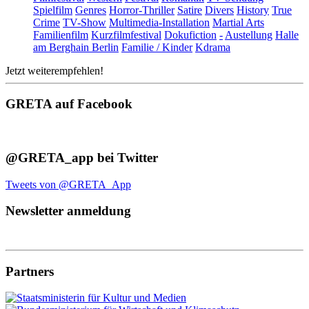
Spielfilm
Genres
Horror-Thriller
Satire
Divers
History
True
Crime
TV-Show
Multimedia-Installation
Martial Arts
Familienfilm
Kurzfilmfestival
Dokufiction
-
Austellung
Halle
am Berghain Berlin
Familie / Kinder
Kdrama
Jetzt weiterempfehlen!
GRETA auf Facebook
@GRETA_app bei Twitter
Tweets von @GRETA_App
Newsletter anmeldung
Partners