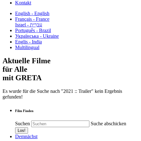
Kontakt
English - English
Français - France
עִבְרִית - Israel
Português - Brazil
Українська - Ukraine
Englis - India
Multilingual
Aktuelle Filme
für Alle
mit GRETA
Es wurde für die Suche nach "2021 :: Trailer" kein Ergebnis
gefunden!
Film Finden
Suchen
Suche abschicken
Demnächst