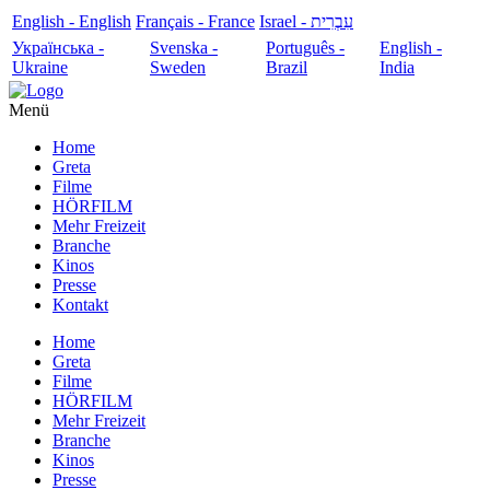
English - English
Français - France
עִבְרִית - Israel
Українська -
Svenska -
Português -
English -
Ukraine
Sweden
Brazil
India
Menü
Home
Greta
Filme
HÖRFILM
Mehr Freizeit
Branche
Kinos
Presse
Kontakt
Home
Greta
Filme
HÖRFILM
Mehr Freizeit
Branche
Kinos
Presse