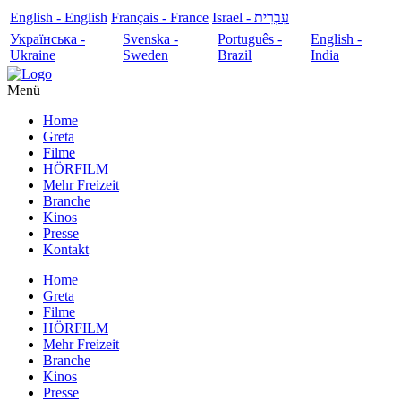
English - English
Français - France
עִבְרִית - Israel
Українська -
Svenska -
Português -
English -
Ukraine
Sweden
Brazil
India
Menü
Home
Greta
Filme
HÖRFILM
Mehr Freizeit
Branche
Kinos
Presse
Kontakt
Home
Greta
Filme
HÖRFILM
Mehr Freizeit
Branche
Kinos
Presse