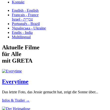
Kontakt
English - English
Français - France
עִבְרִית - Israel
Português - Brazil
Українська - Ukraine
Englis - India
Multilingual
Aktuelle Filme
für Alle
mit GRETA
Everytime
Das letzte Foto, das Jessie gemacht hat, zeigt die Sonne über...
Infos & Trailer →