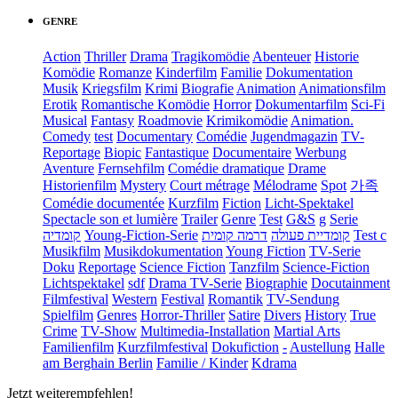
GENRE
Action
Thriller
Drama
Tragikomödie
Abenteuer
Historie
Komödie
Romanze
Kinderfilm
Familie
Dokumentation
Musik
Kriegsfilm
Krimi
Biografie
Animation
Animationsfilm
Erotik
Romantische Komödie
Horror
Dokumentarfilm
Sci-Fi
Musical
Fantasy
Roadmovie
Krimikomödie
Animation.
Comedy
test
Documentary
Comédie
Jugendmagazin
TV-
Reportage
Biopic
Fantastique
Documentaire
Werbung
Aventure
Fernsehfilm
Comédie dramatique
Drame
Historienfilm
Mystery
Court métrage
Mélodrame
Spot
가족
Comédie documentée
Kurzfilm
Fiction
Licht-Spektakel
Spectacle son et lumière
Trailer
Genre
Test
G&S
g
Serie
קומדיה
Young-Fiction-Serie
דרמה קומית
קומדיית פעולה
Test c
Musikfilm
Musikdokumentation
Young Fiction
TV-Serie
Doku
Reportage
Science Fiction
Tanzfilm
Science-Fiction
Lichtspektakel
sdf
Drama TV-Serie
Biographie
Docutainment
Filmfestival
Western
Festival
Romantik
TV-Sendung
Spielfilm
Genres
Horror-Thriller
Satire
Divers
History
True
Crime
TV-Show
Multimedia-Installation
Martial Arts
Familienfilm
Kurzfilmfestival
Dokufiction
-
Austellung
Halle
am Berghain Berlin
Familie / Kinder
Kdrama
Jetzt weiterempfehlen!