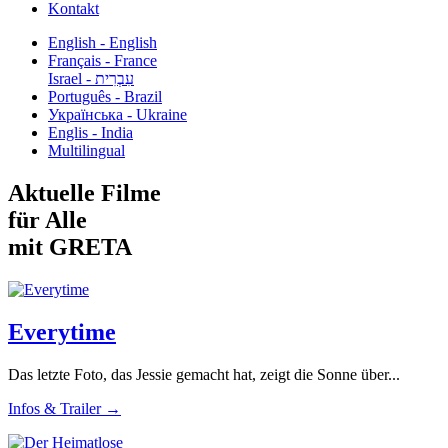
Kontakt
English - English
Français - France
עִבְרִית - Israel
Português - Brazil
Українська - Ukraine
Englis - India
Multilingual
Aktuelle Filme
für Alle
mit GRETA
Everytime
Das letzte Foto, das Jessie gemacht hat, zeigt die Sonne über...
Infos & Trailer →