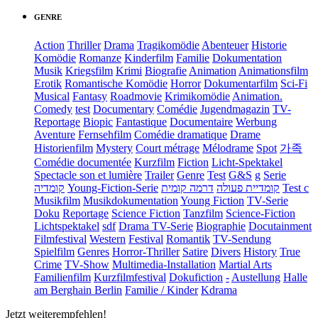
GENRE
Action
Thriller
Drama
Tragikomödie
Abenteuer
Historie
Komödie
Romanze
Kinderfilm
Familie
Dokumentation
Musik
Kriegsfilm
Krimi
Biografie
Animation
Animationsfilm
Erotik
Romantische Komödie
Horror
Dokumentarfilm
Sci-Fi
Musical
Fantasy
Roadmovie
Krimikomödie
Animation.
Comedy
test
Documentary
Comédie
Jugendmagazin
TV-
Reportage
Biopic
Fantastique
Documentaire
Werbung
Aventure
Fernsehfilm
Comédie dramatique
Drame
Historienfilm
Mystery
Court métrage
Mélodrame
Spot
가족
Comédie documentée
Kurzfilm
Fiction
Licht-Spektakel
Spectacle son et lumière
Trailer
Genre
Test
G&S
g
Serie
קומדיה
Young-Fiction-Serie
דרמה קומית
קומדיית פעולה
Test c
Musikfilm
Musikdokumentation
Young Fiction
TV-Serie
Doku
Reportage
Science Fiction
Tanzfilm
Science-Fiction
Lichtspektakel
sdf
Drama TV-Serie
Biographie
Docutainment
Filmfestival
Western
Festival
Romantik
TV-Sendung
Spielfilm
Genres
Horror-Thriller
Satire
Divers
History
True
Crime
TV-Show
Multimedia-Installation
Martial Arts
Familienfilm
Kurzfilmfestival
Dokufiction
-
Austellung
Halle
am Berghain Berlin
Familie / Kinder
Kdrama
Jetzt weiterempfehlen!