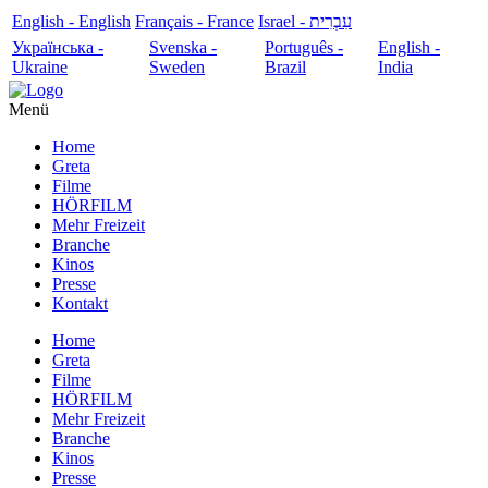
English - English
Français - France
עִבְרִית - Israel
Українська -
Svenska -
Português -
English -
Ukraine
Sweden
Brazil
India
Menü
Home
Greta
Filme
HÖRFILM
Mehr Freizeit
Branche
Kinos
Presse
Kontakt
Home
Greta
Filme
HÖRFILM
Mehr Freizeit
Branche
Kinos
Presse