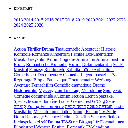
KINOSTART
2013
2014
2015
2016
2017
2018
2019
2020
2021
2022
2023
2024
2025
2026
GENRE
Action
Thriller
Drama
Tragikomödie
Abenteuer
Historie
Komödie
Romanze
Kinderfilm
Familie
Dokumentation
Musik
Kriegsfilm
Krimi
Biografie
Animation
Animationsfilm
Erotik
Romantische Komödie
Horror
Dokumentarfilm
Sci-Fi
Musical
Fantasy
Roadmovie
Krimikomödie
Animation.
Comedy
test
Documentary
Comédie
Jugendmagazin
TV-
Reportage
Biopic
Fantastique
Documentaire
Werbung
Aventure
Fernsehfilm
Comédie dramatique
Drame
Historienfilm
Mystery
Court métrage
Mélodrame
Spot
가족
Comédie documentée
Kurzfilm
Fiction
Licht-Spektakel
Spectacle son et lumière
Trailer
Genre
Test
G&S
g
Serie
קומדיה
Young-Fiction-Serie
דרמה קומית
קומדיית פעולה
Test c
Musikfilm
Musikdokumentation
Young Fiction
TV-Serie
Doku
Reportage
Science Fiction
Tanzfilm
Science-Fiction
Lichtspektakel
sdf
Drama TV-Serie
Biographie
Docutainment
Filmfestival
Western
Festival
Romantik
TV-Sendung