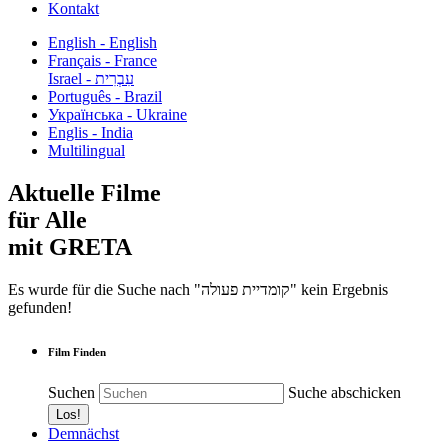
Kontakt
English - English
Français - France
עִבְרִית - Israel
Português - Brazil
Українська - Ukraine
Englis - India
Multilingual
Aktuelle Filme
für Alle
mit GRETA
Es wurde für die Suche nach "קומדיית פעולה" kein Ergebnis
gefunden!
Film Finden
Suchen
Suche abschicken
Demnächst