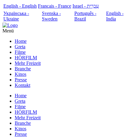
English - English
Français - France
עִבְרִית - Israel
Українська -
Svenska -
Português -
English -
Ukraine
Sweden
Brazil
India
Menü
Home
Greta
Filme
HÖRFILM
Mehr Freizeit
Branche
Kinos
Presse
Kontakt
Home
Greta
Filme
HÖRFILM
Mehr Freizeit
Branche
Kinos
Presse