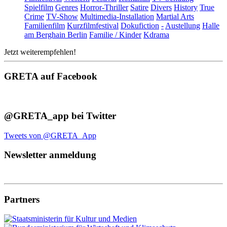
Spielfilm
Genres
Horror-Thriller
Satire
Divers
History
True
Crime
TV-Show
Multimedia-Installation
Martial Arts
Familienfilm
Kurzfilmfestival
Dokufiction
-
Austellung
Halle
am Berghain Berlin
Familie / Kinder
Kdrama
Jetzt weiterempfehlen!
GRETA auf Facebook
@GRETA_app bei Twitter
Tweets von @GRETA_App
Newsletter anmeldung
Partners