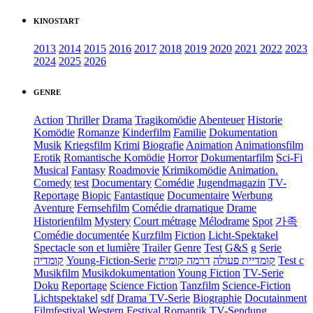
KINOSTART
2013
2014
2015
2016
2017
2018
2019
2020
2021
2022
2023
2024
2025
2026
GENRE
Action
Thriller
Drama
Tragikomödie
Abenteuer
Historie
Komödie
Romanze
Kinderfilm
Familie
Dokumentation
Musik
Kriegsfilm
Krimi
Biografie
Animation
Animationsfilm
Erotik
Romantische Komödie
Horror
Dokumentarfilm
Sci-Fi
Musical
Fantasy
Roadmovie
Krimikomödie
Animation.
Comedy
test
Documentary
Comédie
Jugendmagazin
TV-
Reportage
Biopic
Fantastique
Documentaire
Werbung
Aventure
Fernsehfilm
Comédie dramatique
Drame
Historienfilm
Mystery
Court métrage
Mélodrame
Spot
가족
Comédie documentée
Kurzfilm
Fiction
Licht-Spektakel
Spectacle son et lumière
Trailer
Genre
Test
G&S
g
Serie
קומדיה
Young-Fiction-Serie
דרמה קומית
קומדיית פעולה
Test c
Musikfilm
Musikdokumentation
Young Fiction
TV-Serie
Doku
Reportage
Science Fiction
Tanzfilm
Science-Fiction
Lichtspektakel
sdf
Drama TV-Serie
Biographie
Docutainment
Filmfestival
Western
Festival
Romantik
TV-Sendung