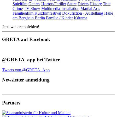
Spielfilm
Genres
Horror-Thriller
Satire
Divers
History
True
Crime
TV-Show
Multimedia-Installation
Martial Arts
Familienfilm
Kurzfilmfestival
Dokufiction
-
Austellung
Halle
am Berghain Berlin
Familie / Kinder
Kdrama
Jetzt weiterempfehlen!
GRETA auf Facebook
@GRETA_app bei Twitter
Tweets von @GRETA_App
Newsletter anmeldung
Partners