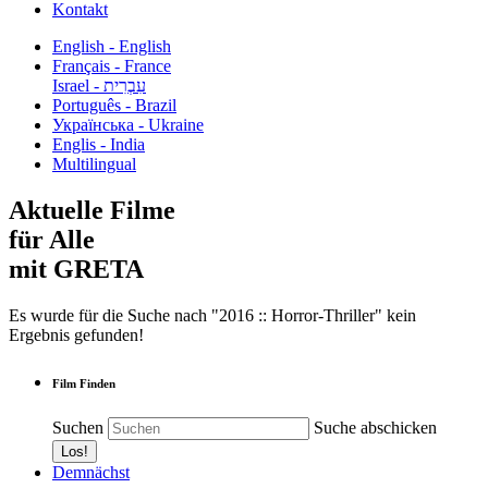
Kontakt
English - English
Français - France
עִבְרִית - Israel
Português - Brazil
Українська - Ukraine
Englis - India
Multilingual
Aktuelle Filme
für Alle
mit GRETA
Es wurde für die Suche nach "2016 :: Horror-Thriller" kein
Ergebnis gefunden!
Film Finden
Suchen
Suche abschicken
Demnächst