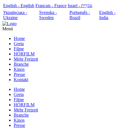
English - English
Français - France
עִבְרִית - Israel
Українська -
Svenska -
Português -
English -
Ukraine
Sweden
Brazil
India
Menü
Home
Greta
Filme
HÖRFILM
Mehr Freizeit
Branche
Kinos
Presse
Kontakt
Home
Greta
Filme
HÖRFILM
Mehr Freizeit
Branche
Kinos
Presse