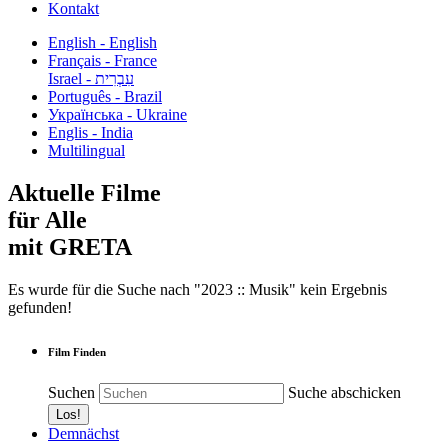
Kontakt
English - English
Français - France
עִבְרִית - Israel
Português - Brazil
Українська - Ukraine
Englis - India
Multilingual
Aktuelle Filme
für Alle
mit GRETA
Es wurde für die Suche nach "2023 :: Musik" kein Ergebnis
gefunden!
Film Finden
Suchen
Suche abschicken
Demnächst