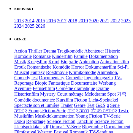
KINOSTART
2013
2014
2015
2016
2017
2018
2019
2020
2021
2022
2023
2024
2025
2026
GENRE
Action
Thriller
Drama
Tragikomödie
Abenteuer
Historie
Komödie
Romanze
Kinderfilm
Familie
Dokumentation
Musik
Kriegsfilm
Krimi
Biografie
Animation
Animationsfilm
Erotik
Romantische Komödie
Horror
Dokumentarfilm
Sci-Fi
Musical
Fantasy
Roadmovie
Krimikomödie
Animation.
Comedy
test
Documentary
Comédie
Jugendmagazin
TV-
Reportage
Biopic
Fantastique
Documentaire
Werbung
Aventure
Fernsehfilm
Comédie dramatique
Drame
Historienfilm
Mystery
Court métrage
Mélodrame
Spot
가족
Comédie documentée
Kurzfilm
Fiction
Licht-Spektakel
Spectacle son et lumière
Trailer
Genre
Test
G&S
g
Serie
קומדיה
Young-Fiction-Serie
דרמה קומית
קומדיית פעולה
Test c
Musikfilm
Musikdokumentation
Young Fiction
TV-Serie
Doku
Reportage
Science Fiction
Tanzfilm
Science-Fiction
Lichtspektakel
sdf
Drama TV-Serie
Biographie
Docutainment
Filmfestival
Western
Festival
Romantik
TV-Sendung