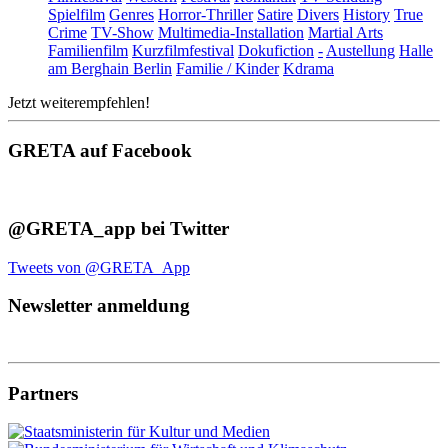
Spielfilm
Genres
Horror-Thriller
Satire
Divers
History
True
Crime
TV-Show
Multimedia-Installation
Martial Arts
Familienfilm
Kurzfilmfestival
Dokufiction
-
Austellung
Halle
am Berghain Berlin
Familie / Kinder
Kdrama
Jetzt weiterempfehlen!
GRETA auf Facebook
@GRETA_app bei Twitter
Tweets von @GRETA_App
Newsletter anmeldung
Partners