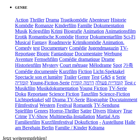
GENRE
Action
Thriller
Drama
Tragikomödie
Abenteuer
Historie
Komödie
Romanze
Kinderfilm
Familie
Dokumentation
Musik
Kriegsfilm
Krimi
Biografie
Animation
Animationsfilm
Erotik
Romantische Komödie
Horror
Dokumentarfilm
Sci-Fi
Musical
Fantasy
Roadmovie
Krimikomödie
Animation.
Comedy
test
Documentary
Comédie
Jugendmagazin
TV-
Reportage
Biopic
Fantastique
Documentaire
Werbung
Aventure
Fernsehfilm
Comédie dramatique
Drame
Historienfilm
Mystery
Court métrage
Mélodrame
Spot
가족
Comédie documentée
Kurzfilm
Fiction
Licht-Spektakel
Spectacle son et lumière
Trailer
Genre
Test
G&S
g
Serie
קומדיה
Young-Fiction-Serie
דרמה קומית
קומדיית פעולה
Test c
Musikfilm
Musikdokumentation
Young Fiction
TV-Serie
Doku
Reportage
Science Fiction
Tanzfilm
Science-Fiction
Lichtspektakel
sdf
Drama TV-Serie
Biographie
Docutainment
Filmfestival
Western
Festival
Romantik
TV-Sendung
Spielfilm
Genres
Horror-Thriller
Satire
Divers
History
True
Crime
TV-Show
Multimedia-Installation
Martial Arts
Familienfilm
Kurzfilmfestival
Dokufiction
-
Austellung
Halle
am Berghain Berlin
Familie / Kinder
Kdrama
Jetzt weiterempfehlen!