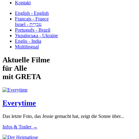
Kontakt
English - English
Français - France
עִבְרִית - Israel
Português - Brazil
Українська - Ukraine
Englis - India
Multilingual
Aktuelle Filme
für Alle
mit GRETA
Everytime
Das letzte Foto, das Jessie gemacht hat, zeigt die Sonne über...
Infos & Trailer →