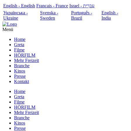
English - English
Français - France
עִבְרִית - Israel
Українська -
Svenska -
Português -
English -
Ukraine
Sweden
Brazil
India
Menü
Home
Greta
Filme
HÖRFILM
Mehr Freizeit
Branche
Kinos
Presse
Kontakt
Home
Greta
Filme
HÖRFILM
Mehr Freizeit
Branche
Kinos
Presse