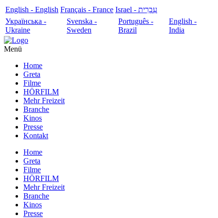
English - English
Français - France
עִבְרִית - Israel
Українська -
Svenska -
Português -
English -
Ukraine
Sweden
Brazil
India
Menü
Home
Greta
Filme
HÖRFILM
Mehr Freizeit
Branche
Kinos
Presse
Kontakt
Home
Greta
Filme
HÖRFILM
Mehr Freizeit
Branche
Kinos
Presse