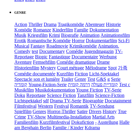
GENRE
Action
Thriller
Drama
Tragikomödie
Abenteuer
Historie
Komödie
Romanze
Kinderfilm
Familie
Dokumentation
Musik
Kriegsfilm
Krimi
Biografie
Animation
Animationsfilm
Erotik
Romantische Komödie
Horror
Dokumentarfilm
Sci-Fi
Musical
Fantasy
Roadmovie
Krimikomödie
Animation.
Comedy
test
Documentary
Comédie
Jugendmagazin
TV-
Reportage
Biopic
Fantastique
Documentaire
Werbung
Aventure
Fernsehfilm
Comédie dramatique
Drame
Historienfilm
Mystery
Court métrage
Mélodrame
Spot
가족
Comédie documentée
Kurzfilm
Fiction
Licht-Spektakel
Spectacle son et lumière
Trailer
Genre
Test
G&S
g
Serie
קומדיה
Young-Fiction-Serie
דרמה קומית
קומדיית פעולה
Test c
Musikfilm
Musikdokumentation
Young Fiction
TV-Serie
Doku
Reportage
Science Fiction
Tanzfilm
Science-Fiction
Lichtspektakel
sdf
Drama TV-Serie
Biographie
Docutainment
Filmfestival
Western
Festival
Romantik
TV-Sendung
Spielfilm
Genres
Horror-Thriller
Satire
Divers
History
True
Crime
TV-Show
Multimedia-Installation
Martial Arts
Familienfilm
Kurzfilmfestival
Dokufiction
-
Austellung
Halle
am Berghain Berlin
Familie / Kinder
Kdrama