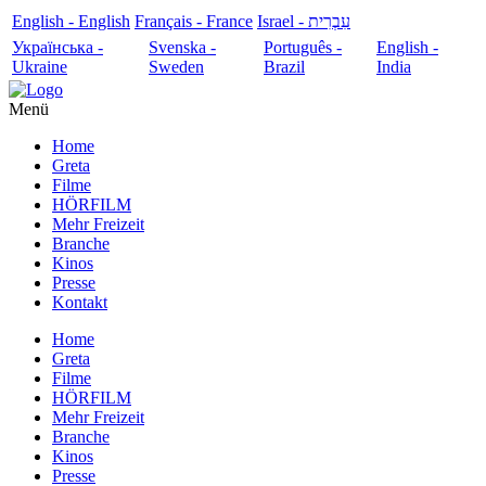
English - English
Français - France
עִבְרִית - Israel
Українська -
Svenska -
Português -
English -
Ukraine
Sweden
Brazil
India
Menü
Home
Greta
Filme
HÖRFILM
Mehr Freizeit
Branche
Kinos
Presse
Kontakt
Home
Greta
Filme
HÖRFILM
Mehr Freizeit
Branche
Kinos
Presse