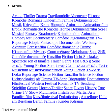
GENRE
Action
Thriller
Drama
Tragikomödie
Abenteuer
Historie
Komödie
Romanze
Kinderfilm
Familie
Dokumentation
Musik
Kriegsfilm
Krimi
Biografie
Animation
Animationsfilm
Erotik
Romantische Komödie
Horror
Dokumentarfilm
Sci-Fi
Musical
Fantasy
Roadmovie
Krimikomödie
Animation.
Comedy
test
Documentary
Comédie
Jugendmagazin
TV-
Reportage
Biopic
Fantastique
Documentaire
Werbung
Aventure
Fernsehfilm
Comédie dramatique
Drame
Historienfilm
Mystery
Court métrage
Mélodrame
Spot
가족
Comédie documentée
Kurzfilm
Fiction
Licht-Spektakel
Spectacle son et lumière
Trailer
Genre
Test
G&S
g
Serie
קומדיה
Young-Fiction-Serie
דרמה קומית
קומדיית פעולה
Test c
Musikfilm
Musikdokumentation
Young Fiction
TV-Serie
Doku
Reportage
Science Fiction
Tanzfilm
Science-Fiction
Lichtspektakel
sdf
Drama TV-Serie
Biographie
Docutainment
Filmfestival
Western
Festival
Romantik
TV-Sendung
Spielfilm
Genres
Horror-Thriller
Satire
Divers
History
True
Crime
TV-Show
Multimedia-Installation
Martial Arts
Familienfilm
Kurzfilmfestival
Dokufiction
-
Austellung
Halle
am Berghain Berlin
Familie / Kinder
Kdrama
Jetzt weiterempfehlen!