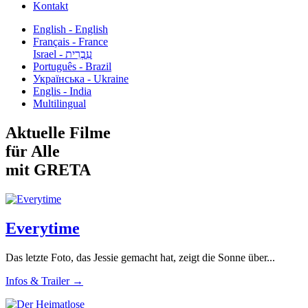
Kontakt
English - English
Français - France
עִבְרִית - Israel
Português - Brazil
Українська - Ukraine
Englis - India
Multilingual
Aktuelle Filme
für Alle
mit GRETA
Everytime
Das letzte Foto, das Jessie gemacht hat, zeigt die Sonne über...
Infos & Trailer →