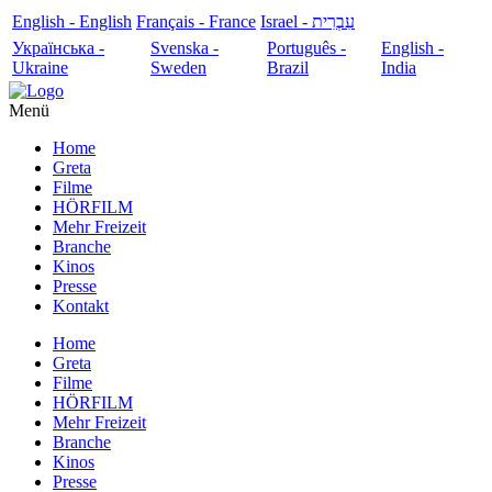
English - English
Français - France
עִבְרִית - Israel
Українська -
Svenska -
Português -
English -
Ukraine
Sweden
Brazil
India
Menü
Home
Greta
Filme
HÖRFILM
Mehr Freizeit
Branche
Kinos
Presse
Kontakt
Home
Greta
Filme
HÖRFILM
Mehr Freizeit
Branche
Kinos
Presse