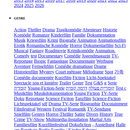
2013
2014
2015
2016
2017
2018
2019
2020
2021
2022
2023
2024
2025
2026
GENRE
Action
Thriller
Drama
Tragikomödie
Abenteuer
Historie
Komödie
Romanze
Kinderfilm
Familie
Dokumentation
Musik
Kriegsfilm
Krimi
Biografie
Animation
Animationsfilm
Erotik
Romantische Komödie
Horror
Dokumentarfilm
Sci-Fi
Musical
Fantasy
Roadmovie
Krimikomödie
Animation.
Comedy
test
Documentary
Comédie
Jugendmagazin
TV-
Reportage
Biopic
Fantastique
Documentaire
Werbung
Aventure
Fernsehfilm
Comédie dramatique
Drame
Historienfilm
Mystery
Court métrage
Mélodrame
Spot
가족
Comédie documentée
Kurzfilm
Fiction
Licht-Spektakel
Spectacle son et lumière
Trailer
Genre
Test
G&S
g
Serie
קומדיה
Young-Fiction-Serie
דרמה קומית
קומדיית פעולה
Test c
Musikfilm
Musikdokumentation
Young Fiction
TV-Serie
Doku
Reportage
Science Fiction
Tanzfilm
Science-Fiction
Lichtspektakel
sdf
Drama TV-Serie
Biographie
Docutainment
Filmfestival
Western
Festival
Romantik
TV-Sendung
Spielfilm
Genres
Horror-Thriller
Satire
Divers
History
True
Crime
TV-Show
Multimedia-Installation
Martial Arts
Familienfilm
Kurzfilmfestival
Dokufiction
-
Austellung
Halle
am Berghain Berlin
Familie / Kinder
Kdrama