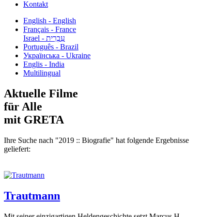
Kontakt
English - English
Français - France
עִבְרִית - Israel
Português - Brazil
Українська - Ukraine
Englis - India
Multilingual
Aktuelle Filme
für Alle
mit GRETA
Ihre Suche nach "2019 :: Biografie" hat folgende Ergebnisse
geliefert:
Trautmann
Mit seiner einzigartigen Heldengeschichte setzt Marcus H.