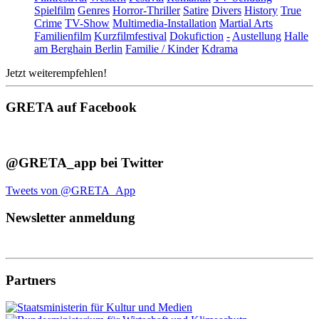
Spielfilm
Genres
Horror-Thriller
Satire
Divers
History
True
Crime
TV-Show
Multimedia-Installation
Martial Arts
Familienfilm
Kurzfilmfestival
Dokufiction
-
Austellung
Halle
am Berghain Berlin
Familie / Kinder
Kdrama
Jetzt weiterempfehlen!
GRETA auf Facebook
@GRETA_app bei Twitter
Tweets von @GRETA_App
Newsletter anmeldung
Partners