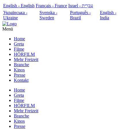
English - English
Français - France
עִבְרִית - Israel
Українська -
Svenska -
Português -
English -
Ukraine
Sweden
Brazil
India
Menü
Home
Greta
Filme
HÖRFILM
Mehr Freizeit
Branche
Kinos
Presse
Kontakt
Home
Greta
Filme
HÖRFILM
Mehr Freizeit
Branche
Kinos
Presse