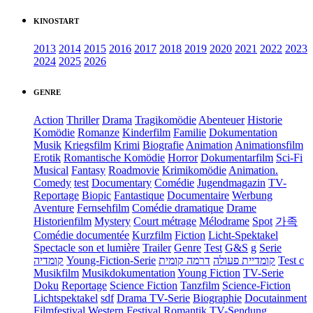
KINOSTART
2013
2014
2015
2016
2017
2018
2019
2020
2021
2022
2023
2024
2025
2026
GENRE
Action
Thriller
Drama
Tragikomödie
Abenteuer
Historie
Komödie
Romanze
Kinderfilm
Familie
Dokumentation
Musik
Kriegsfilm
Krimi
Biografie
Animation
Animationsfilm
Erotik
Romantische Komödie
Horror
Dokumentarfilm
Sci-Fi
Musical
Fantasy
Roadmovie
Krimikomödie
Animation.
Comedy
test
Documentary
Comédie
Jugendmagazin
TV-
Reportage
Biopic
Fantastique
Documentaire
Werbung
Aventure
Fernsehfilm
Comédie dramatique
Drame
Historienfilm
Mystery
Court métrage
Mélodrame
Spot
가족
Comédie documentée
Kurzfilm
Fiction
Licht-Spektakel
Spectacle son et lumière
Trailer
Genre
Test
G&S
g
Serie
קומדיה
Young-Fiction-Serie
דרמה קומית
קומדיית פעולה
Test c
Musikfilm
Musikdokumentation
Young Fiction
TV-Serie
Doku
Reportage
Science Fiction
Tanzfilm
Science-Fiction
Lichtspektakel
sdf
Drama TV-Serie
Biographie
Docutainment
Filmfestival
Western
Festival
Romantik
TV-Sendung