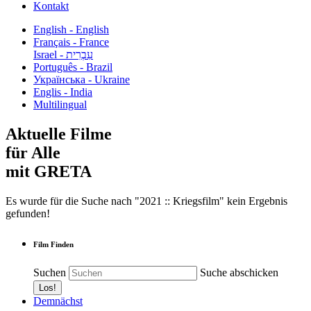
Kontakt
English - English
Français - France
עִבְרִית - Israel
Português - Brazil
Українська - Ukraine
Englis - India
Multilingual
Aktuelle Filme
für Alle
mit GRETA
Es wurde für die Suche nach "2021 :: Kriegsfilm" kein Ergebnis
gefunden!
Film Finden
Suchen
Suche abschicken
Demnächst