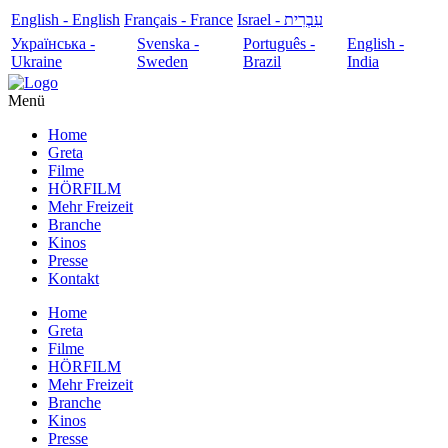
English - English
Français - France
עִבְרִית - Israel
Українська -
Svenska -
Português -
English -
Ukraine
Sweden
Brazil
India
Menü
Home
Greta
Filme
HÖRFILM
Mehr Freizeit
Branche
Kinos
Presse
Kontakt
Home
Greta
Filme
HÖRFILM
Mehr Freizeit
Branche
Kinos
Presse