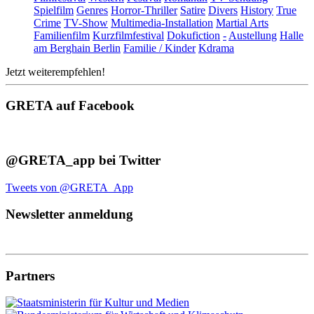
Spielfilm
Genres
Horror-Thriller
Satire
Divers
History
True
Crime
TV-Show
Multimedia-Installation
Martial Arts
Familienfilm
Kurzfilmfestival
Dokufiction
-
Austellung
Halle
am Berghain Berlin
Familie / Kinder
Kdrama
Jetzt weiterempfehlen!
GRETA auf Facebook
@GRETA_app bei Twitter
Tweets von @GRETA_App
Newsletter anmeldung
Partners