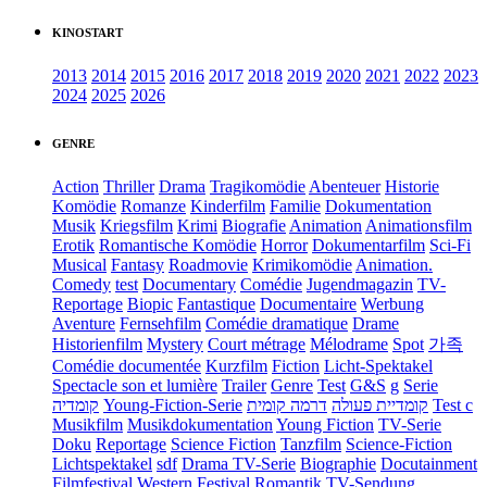
KINOSTART
2013
2014
2015
2016
2017
2018
2019
2020
2021
2022
2023
2024
2025
2026
GENRE
Action
Thriller
Drama
Tragikomödie
Abenteuer
Historie
Komödie
Romanze
Kinderfilm
Familie
Dokumentation
Musik
Kriegsfilm
Krimi
Biografie
Animation
Animationsfilm
Erotik
Romantische Komödie
Horror
Dokumentarfilm
Sci-Fi
Musical
Fantasy
Roadmovie
Krimikomödie
Animation.
Comedy
test
Documentary
Comédie
Jugendmagazin
TV-
Reportage
Biopic
Fantastique
Documentaire
Werbung
Aventure
Fernsehfilm
Comédie dramatique
Drame
Historienfilm
Mystery
Court métrage
Mélodrame
Spot
가족
Comédie documentée
Kurzfilm
Fiction
Licht-Spektakel
Spectacle son et lumière
Trailer
Genre
Test
G&S
g
Serie
קומדיה
Young-Fiction-Serie
דרמה קומית
קומדיית פעולה
Test c
Musikfilm
Musikdokumentation
Young Fiction
TV-Serie
Doku
Reportage
Science Fiction
Tanzfilm
Science-Fiction
Lichtspektakel
sdf
Drama TV-Serie
Biographie
Docutainment
Filmfestival
Western
Festival
Romantik
TV-Sendung