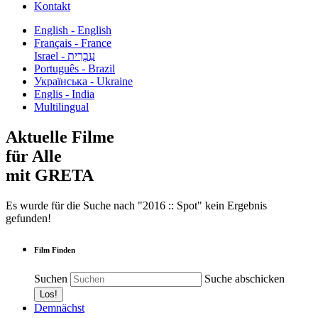
Kontakt
English - English
Français - France
עִבְרִית - Israel
Português - Brazil
Українська - Ukraine
Englis - India
Multilingual
Aktuelle Filme
für Alle
mit GRETA
Es wurde für die Suche nach "2016 :: Spot" kein Ergebnis
gefunden!
Film Finden
Suchen
Suche abschicken
Demnächst