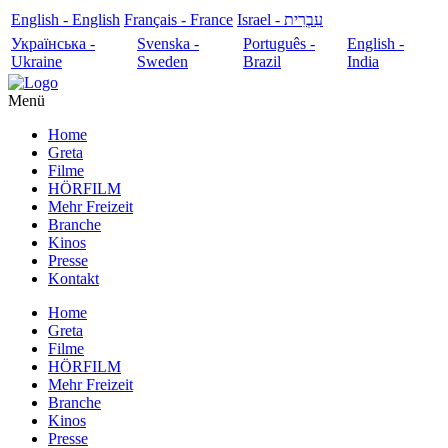
English - English
Français - France
עִבְרִית - Israel
Українська -
Svenska -
Português -
English -
Ukraine
Sweden
Brazil
India
Menü
Home
Greta
Filme
HÖRFILM
Mehr Freizeit
Branche
Kinos
Presse
Kontakt
Home
Greta
Filme
HÖRFILM
Mehr Freizeit
Branche
Kinos
Presse