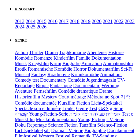
KINOSTART
2013
2014
2015
2016
2017
2018
2019
2020
2021
2022
2023
2024
2025
2026
GENRE
Action
Thriller
Drama
Tragikomödie
Abenteuer
Historie
Komödie
Romanze
Kinderfilm
Familie
Dokumentation
Musik
Kriegsfilm
Krimi
Biografie
Animation
Animationsfilm
Erotik
Romantische Komödie
Horror
Dokumentarfilm
Sci-Fi
Musical
Fantasy
Roadmovie
Krimikomödie
Animation.
Comedy
test
Documentary
Comédie
Jugendmagazin
TV-
Reportage
Biopic
Fantastique
Documentaire
Werbung
Aventure
Fernsehfilm
Comédie dramatique
Drame
Historienfilm
Mystery
Court métrage
Mélodrame
Spot
가족
Comédie documentée
Kurzfilm
Fiction
Licht-Spektakel
Spectacle son et lumière
Trailer
Genre
Test
G&S
g
Serie
קומדיה
Young-Fiction-Serie
דרמה קומית
קומדיית פעולה
Test c
Musikfilm
Musikdokumentation
Young Fiction
TV-Serie
Doku
Reportage
Science Fiction
Tanzfilm
Science-Fiction
Lichtspektakel
sdf
Drama TV-Serie
Biographie
Docutainment
Filmfestival
Western
Festival
Romantik
TV-Sendung