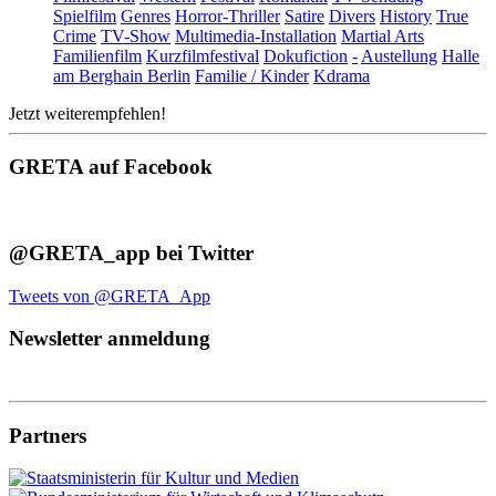
Spielfilm
Genres
Horror-Thriller
Satire
Divers
History
True
Crime
TV-Show
Multimedia-Installation
Martial Arts
Familienfilm
Kurzfilmfestival
Dokufiction
-
Austellung
Halle
am Berghain Berlin
Familie / Kinder
Kdrama
Jetzt weiterempfehlen!
GRETA auf Facebook
@GRETA_app bei Twitter
Tweets von @GRETA_App
Newsletter anmeldung
Partners