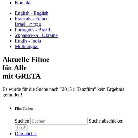
Kontakt
English - English
Français - France
עִבְרִית - Israel
Português - Brazil
Українська - Ukraine
Englis - India
Multilingual
Aktuelle Filme
für Alle
mit GRETA
Es wurde für die Suche nach "2015 :: Tanzfilm" kein Ergebnis
gefunden!
Film Finden
Suchen
Suche abschicken
Demnächst