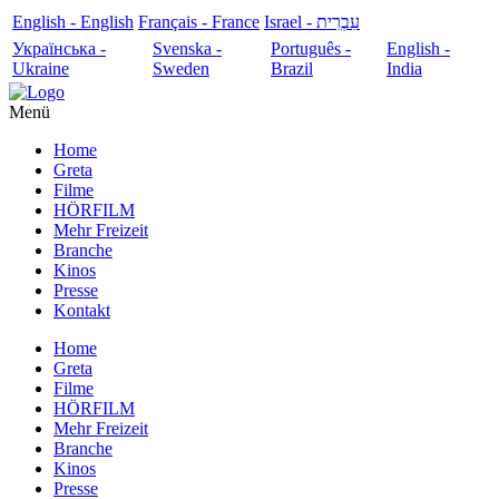
English - English
Français - France
עִבְרִית - Israel
Українська -
Svenska -
Português -
English -
Ukraine
Sweden
Brazil
India
Menü
Home
Greta
Filme
HÖRFILM
Mehr Freizeit
Branche
Kinos
Presse
Kontakt
Home
Greta
Filme
HÖRFILM
Mehr Freizeit
Branche
Kinos
Presse