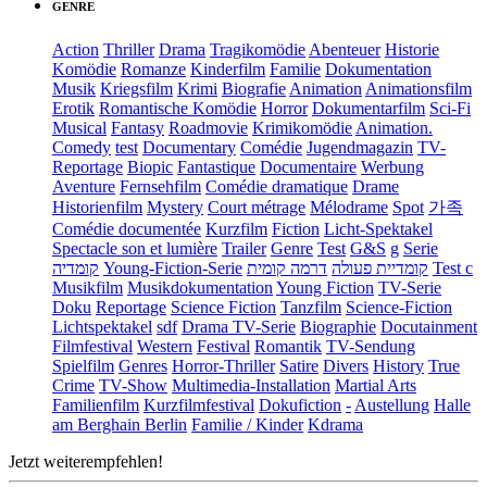
GENRE
Action
Thriller
Drama
Tragikomödie
Abenteuer
Historie
Komödie
Romanze
Kinderfilm
Familie
Dokumentation
Musik
Kriegsfilm
Krimi
Biografie
Animation
Animationsfilm
Erotik
Romantische Komödie
Horror
Dokumentarfilm
Sci-Fi
Musical
Fantasy
Roadmovie
Krimikomödie
Animation.
Comedy
test
Documentary
Comédie
Jugendmagazin
TV-
Reportage
Biopic
Fantastique
Documentaire
Werbung
Aventure
Fernsehfilm
Comédie dramatique
Drame
Historienfilm
Mystery
Court métrage
Mélodrame
Spot
가족
Comédie documentée
Kurzfilm
Fiction
Licht-Spektakel
Spectacle son et lumière
Trailer
Genre
Test
G&S
g
Serie
קומדיה
Young-Fiction-Serie
דרמה קומית
קומדיית פעולה
Test c
Musikfilm
Musikdokumentation
Young Fiction
TV-Serie
Doku
Reportage
Science Fiction
Tanzfilm
Science-Fiction
Lichtspektakel
sdf
Drama TV-Serie
Biographie
Docutainment
Filmfestival
Western
Festival
Romantik
TV-Sendung
Spielfilm
Genres
Horror-Thriller
Satire
Divers
History
True
Crime
TV-Show
Multimedia-Installation
Martial Arts
Familienfilm
Kurzfilmfestival
Dokufiction
-
Austellung
Halle
am Berghain Berlin
Familie / Kinder
Kdrama
Jetzt weiterempfehlen!