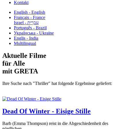
Kontakt
English - English
Français - France
עִבְרִית - Israel
Português - Brazil
Українська - Ukraine
Englis - India
Multilingual
Aktuelle Filme
für Alle
mit GRETA
Ihre Suche nach "Thriller" hat folgende Ergebnisse geliefert:
Dead Of Winter - Eisige Stille
Barb (Emma Thompson) reist in die Abgeschiedenheit des
nördlichen...