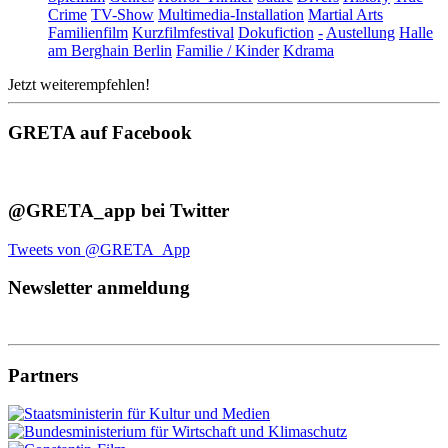
Crime
TV-Show
Multimedia-Installation
Martial Arts
Familienfilm
Kurzfilmfestival
Dokufiction
-
Austellung
Halle
am Berghain Berlin
Familie / Kinder
Kdrama
Jetzt weiterempfehlen!
GRETA auf Facebook
@GRETA_app bei Twitter
Tweets von @GRETA_App
Newsletter anmeldung
Partners