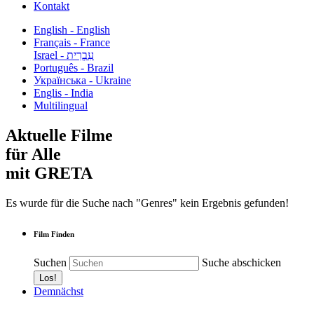
Kontakt
English - English
Français - France
עִבְרִית - Israel
Português - Brazil
Українська - Ukraine
Englis - India
Multilingual
Aktuelle Filme
für Alle
mit GRETA
Es wurde für die Suche nach "Genres" kein Ergebnis gefunden!
Film Finden
Suchen
Suche abschicken
Demnächst