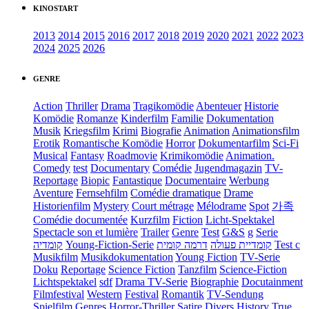
KINOSTART
2013
2014
2015
2016
2017
2018
2019
2020
2021
2022
2023
2024
2025
2026
GENRE
Action
Thriller
Drama
Tragikomödie
Abenteuer
Historie
Komödie
Romanze
Kinderfilm
Familie
Dokumentation
Musik
Kriegsfilm
Krimi
Biografie
Animation
Animationsfilm
Erotik
Romantische Komödie
Horror
Dokumentarfilm
Sci-Fi
Musical
Fantasy
Roadmovie
Krimikomödie
Animation.
Comedy
test
Documentary
Comédie
Jugendmagazin
TV-
Reportage
Biopic
Fantastique
Documentaire
Werbung
Aventure
Fernsehfilm
Comédie dramatique
Drame
Historienfilm
Mystery
Court métrage
Mélodrame
Spot
가족
Comédie documentée
Kurzfilm
Fiction
Licht-Spektakel
Spectacle son et lumière
Trailer
Genre
Test
G&S
g
Serie
קומדיה
Young-Fiction-Serie
דרמה קומית
קומדיית פעולה
Test c
Musikfilm
Musikdokumentation
Young Fiction
TV-Serie
Doku
Reportage
Science Fiction
Tanzfilm
Science-Fiction
Lichtspektakel
sdf
Drama TV-Serie
Biographie
Docutainment
Filmfestival
Western
Festival
Romantik
TV-Sendung
Spielfilm
Genres
Horror-Thriller
Satire
Divers
History
True