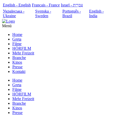
English - English
Français - France
עִבְרִית - Israel
Українська -
Svenska -
Português -
English -
Ukraine
Sweden
Brazil
India
Menü
Home
Greta
Filme
HÖRFILM
Mehr Freizeit
Branche
Kinos
Presse
Kontakt
Home
Greta
Filme
HÖRFILM
Mehr Freizeit
Branche
Kinos
Presse