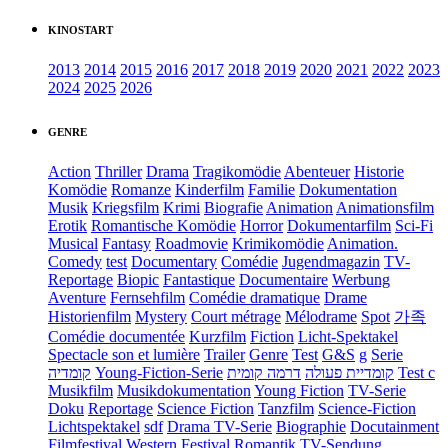
KINOSTART
2013
2014
2015
2016
2017
2018
2019
2020
2021
2022
2023
2024
2025
2026
GENRE
Action
Thriller
Drama
Tragikomödie
Abenteuer
Historie
Komödie
Romanze
Kinderfilm
Familie
Dokumentation
Musik
Kriegsfilm
Krimi
Biografie
Animation
Animationsfilm
Erotik
Romantische Komödie
Horror
Dokumentarfilm
Sci-Fi
Musical
Fantasy
Roadmovie
Krimikomödie
Animation.
Comedy
test
Documentary
Comédie
Jugendmagazin
TV-
Reportage
Biopic
Fantastique
Documentaire
Werbung
Aventure
Fernsehfilm
Comédie dramatique
Drame
Historienfilm
Mystery
Court métrage
Mélodrame
Spot
가족
Comédie documentée
Kurzfilm
Fiction
Licht-Spektakel
Spectacle son et lumière
Trailer
Genre
Test
G&S
g
Serie
קומדיה
Young-Fiction-Serie
דרמה קומית
קומדיית פעולה
Test c
Musikfilm
Musikdokumentation
Young Fiction
TV-Serie
Doku
Reportage
Science Fiction
Tanzfilm
Science-Fiction
Lichtspektakel
sdf
Drama TV-Serie
Biographie
Docutainment
Filmfestival
Western
Festival
Romantik
TV-Sendung