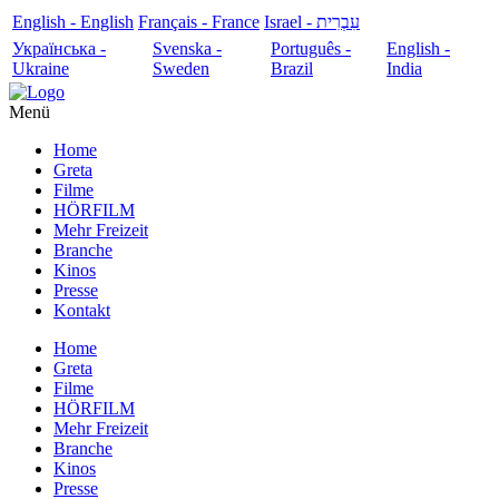
English - English
Français - France
עִבְרִית - Israel
Українська -
Svenska -
Português -
English -
Ukraine
Sweden
Brazil
India
Menü
Home
Greta
Filme
HÖRFILM
Mehr Freizeit
Branche
Kinos
Presse
Kontakt
Home
Greta
Filme
HÖRFILM
Mehr Freizeit
Branche
Kinos
Presse