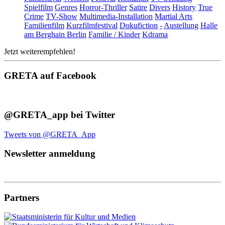
Spielfilm
Genres
Horror-Thriller
Satire
Divers
History
True
Crime
TV-Show
Multimedia-Installation
Martial Arts
Familienfilm
Kurzfilmfestival
Dokufiction
-
Austellung
Halle
am Berghain Berlin
Familie / Kinder
Kdrama
Jetzt weiterempfehlen!
GRETA auf Facebook
@GRETA_app bei Twitter
Tweets von @GRETA_App
Newsletter anmeldung
Partners