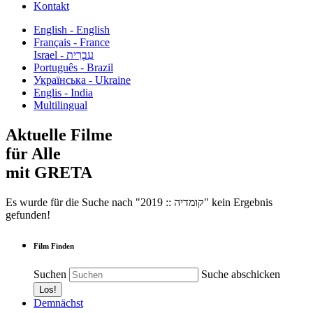
Kontakt
English - English
Français - France
עִבְרִית - Israel
Português - Brazil
Українська - Ukraine
Englis - India
Multilingual
Aktuelle Filme
für Alle
mit GRETA
Es wurde für die Suche nach "2019 :: קומדיה" kein Ergebnis
gefunden!
Film Finden
Suchen
Suche abschicken
Demnächst