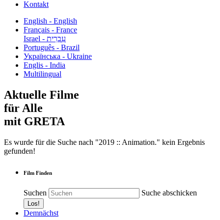
Kontakt
English - English
Français - France
עִבְרִית - Israel
Português - Brazil
Українська - Ukraine
Englis - India
Multilingual
Aktuelle Filme
für Alle
mit GRETA
Es wurde für die Suche nach "2019 :: Animation." kein Ergebnis
gefunden!
Film Finden
Suchen
Suche abschicken
Demnächst