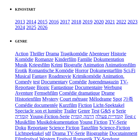
KINOSTART
2013
2014
2015
2016
2017
2018
2019
2020
2021
2022
2023
2024
2025
2026
GENRE
Action
Thriller
Drama
Tragikomödie
Abenteuer
Historie
Komödie
Romanze
Kinderfilm
Familie
Dokumentation
Musik
Kriegsfilm
Krimi
Biografie
Animation
Animationsfilm
Erotik
Romantische Komödie
Horror
Dokumentarfilm
Sci-Fi
Musical
Fantasy
Roadmovie
Krimikomödie
Animation.
Comedy
test
Documentary
Comédie
Jugendmagazin
TV-
Reportage
Biopic
Fantastique
Documentaire
Werbung
Aventure
Fernsehfilm
Comédie dramatique
Drame
Historienfilm
Mystery
Court métrage
Mélodrame
Spot
가족
Comédie documentée
Kurzfilm
Fiction
Licht-Spektakel
Spectacle son et lumière
Trailer
Genre
Test
G&S
g
Serie
קומדיה
Young-Fiction-Serie
דרמה קומית
קומדיית פעולה
Test c
Musikfilm
Musikdokumentation
Young Fiction
TV-Serie
Doku
Reportage
Science Fiction
Tanzfilm
Science-Fiction
Lichtspektakel
sdf
Drama TV-Serie
Biographie
Docutainment
Filmfestival
Western
Festival
Romantik
TV-Sendung