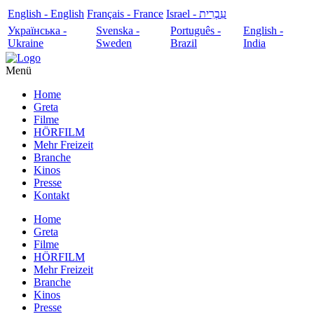
English - English
Français - France
עִבְרִית - Israel
Українська -
Svenska -
Português -
English -
Ukraine
Sweden
Brazil
India
Menü
Home
Greta
Filme
HÖRFILM
Mehr Freizeit
Branche
Kinos
Presse
Kontakt
Home
Greta
Filme
HÖRFILM
Mehr Freizeit
Branche
Kinos
Presse