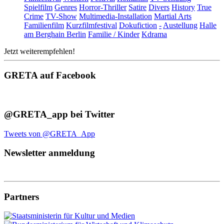
Spielfilm
Genres
Horror-Thriller
Satire
Divers
History
True
Crime
TV-Show
Multimedia-Installation
Martial Arts
Familienfilm
Kurzfilmfestival
Dokufiction
-
Austellung
Halle
am Berghain Berlin
Familie / Kinder
Kdrama
Jetzt weiterempfehlen!
GRETA auf Facebook
@GRETA_app bei Twitter
Tweets von @GRETA_App
Newsletter anmeldung
Partners