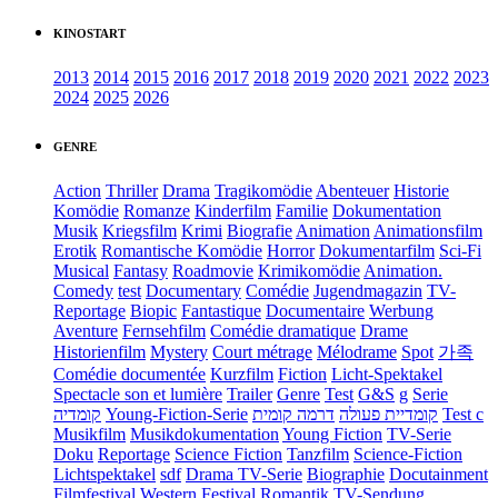
KINOSTART
2013
2014
2015
2016
2017
2018
2019
2020
2021
2022
2023
2024
2025
2026
GENRE
Action
Thriller
Drama
Tragikomödie
Abenteuer
Historie
Komödie
Romanze
Kinderfilm
Familie
Dokumentation
Musik
Kriegsfilm
Krimi
Biografie
Animation
Animationsfilm
Erotik
Romantische Komödie
Horror
Dokumentarfilm
Sci-Fi
Musical
Fantasy
Roadmovie
Krimikomödie
Animation.
Comedy
test
Documentary
Comédie
Jugendmagazin
TV-
Reportage
Biopic
Fantastique
Documentaire
Werbung
Aventure
Fernsehfilm
Comédie dramatique
Drame
Historienfilm
Mystery
Court métrage
Mélodrame
Spot
가족
Comédie documentée
Kurzfilm
Fiction
Licht-Spektakel
Spectacle son et lumière
Trailer
Genre
Test
G&S
g
Serie
קומדיה
Young-Fiction-Serie
דרמה קומית
קומדיית פעולה
Test c
Musikfilm
Musikdokumentation
Young Fiction
TV-Serie
Doku
Reportage
Science Fiction
Tanzfilm
Science-Fiction
Lichtspektakel
sdf
Drama TV-Serie
Biographie
Docutainment
Filmfestival
Western
Festival
Romantik
TV-Sendung