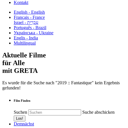
Kontakt
English - English
Français - France
עִבְרִית - Israel
Português - Brazil
Українська - Ukraine
Englis - India
Multilingual
Aktuelle Filme
für Alle
mit GRETA
Es wurde für die Suche nach "2019 :: Fantastique" kein Ergebnis
gefunden!
Film Finden
Suchen
Suche abschicken
Demnächst