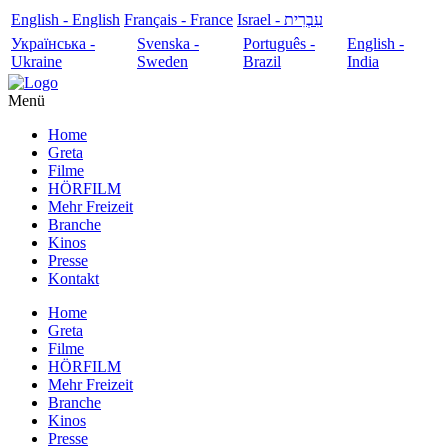
English - English
Français - France
עִבְרִית - Israel
Українська -
Svenska -
Português -
English -
Ukraine
Sweden
Brazil
India
Menü
Home
Greta
Filme
HÖRFILM
Mehr Freizeit
Branche
Kinos
Presse
Kontakt
Home
Greta
Filme
HÖRFILM
Mehr Freizeit
Branche
Kinos
Presse