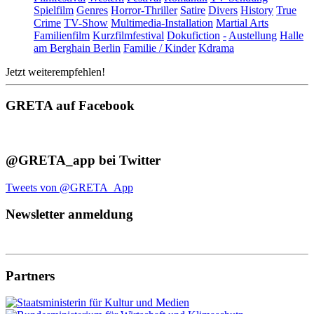
Spielfilm
Genres
Horror-Thriller
Satire
Divers
History
True
Crime
TV-Show
Multimedia-Installation
Martial Arts
Familienfilm
Kurzfilmfestival
Dokufiction
-
Austellung
Halle
am Berghain Berlin
Familie / Kinder
Kdrama
Jetzt weiterempfehlen!
GRETA auf Facebook
@GRETA_app bei Twitter
Tweets von @GRETA_App
Newsletter anmeldung
Partners