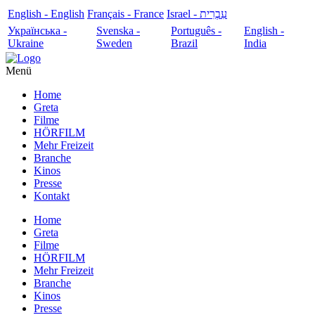
English - English
Français - France
עִבְרִית - Israel
Українська -
Svenska -
Português -
English -
Ukraine
Sweden
Brazil
India
Menü
Home
Greta
Filme
HÖRFILM
Mehr Freizeit
Branche
Kinos
Presse
Kontakt
Home
Greta
Filme
HÖRFILM
Mehr Freizeit
Branche
Kinos
Presse