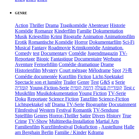
GENRE
Action
Thriller
Drama
Tragikomödie
Abenteuer
Historie
Komödie
Romanze
Kinderfilm
Familie
Dokumentation
Musik
Kriegsfilm
Krimi
Biografie
Animation
Animationsfilm
Erotik
Romantische Komödie
Horror
Dokumentarfilm
Sci-Fi
Musical
Fantasy
Roadmovie
Krimikomödie
Animation.
Comedy
test
Documentary
Comédie
Jugendmagazin
TV-
Reportage
Biopic
Fantastique
Documentaire
Werbung
Aventure
Fernsehfilm
Comédie dramatique
Drame
Historienfilm
Mystery
Court métrage
Mélodrame
Spot
가족
Comédie documentée
Kurzfilm
Fiction
Licht-Spektakel
Spectacle son et lumière
Trailer
Genre
Test
G&S
g
Serie
קומדיה
Young-Fiction-Serie
דרמה קומית
קומדיית פעולה
Test c
Musikfilm
Musikdokumentation
Young Fiction
TV-Serie
Doku
Reportage
Science Fiction
Tanzfilm
Science-Fiction
Lichtspektakel
sdf
Drama TV-Serie
Biographie
Docutainment
Filmfestival
Western
Festival
Romantik
TV-Sendung
Spielfilm
Genres
Horror-Thriller
Satire
Divers
History
True
Crime
TV-Show
Multimedia-Installation
Martial Arts
Familienfilm
Kurzfilmfestival
Dokufiction
-
Austellung
Halle
am Berghain Berlin
Familie / Kinder
Kdrama