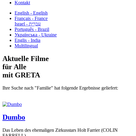
Kontakt
English - English
Français - France
עִבְרִית - Israel
Português - Brazil
Українська - Ukraine
Englis - India
Multilingual
Aktuelle Filme
für Alle
mit GRETA
Ihre Suche nach "Familie" hat folgende Ergebnisse geliefert:
Dumbo
Das Leben des ehemaligen Zirkusstars Holt Farrier (COLIN
FARRELL)...