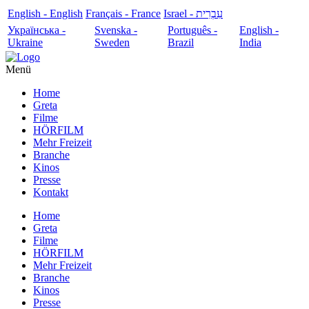
English - English
Français - France
עִבְרִית - Israel
Українська -
Svenska -
Português -
English -
Ukraine
Sweden
Brazil
India
Menü
Home
Greta
Filme
HÖRFILM
Mehr Freizeit
Branche
Kinos
Presse
Kontakt
Home
Greta
Filme
HÖRFILM
Mehr Freizeit
Branche
Kinos
Presse