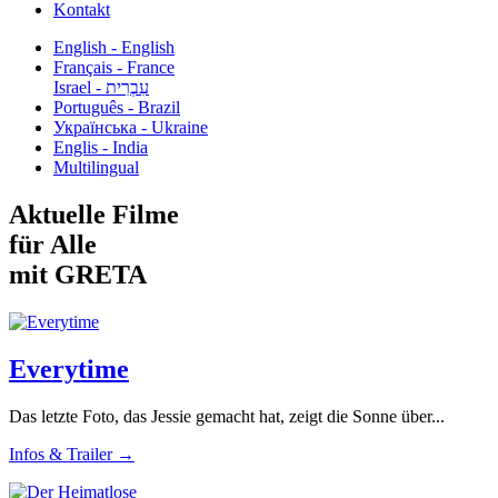
Kontakt
English - English
Français - France
עִבְרִית - Israel
Português - Brazil
Українська - Ukraine
Englis - India
Multilingual
Aktuelle Filme
für Alle
mit GRETA
Everytime
Das letzte Foto, das Jessie gemacht hat, zeigt die Sonne über...
Infos & Trailer →