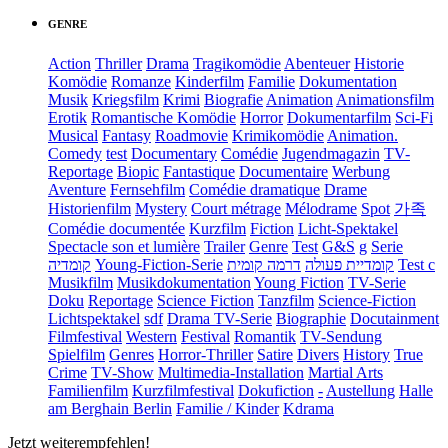
GENRE
Action
Thriller
Drama
Tragikomödie
Abenteuer
Historie
Komödie
Romanze
Kinderfilm
Familie
Dokumentation
Musik
Kriegsfilm
Krimi
Biografie
Animation
Animationsfilm
Erotik
Romantische Komödie
Horror
Dokumentarfilm
Sci-Fi
Musical
Fantasy
Roadmovie
Krimikomödie
Animation.
Comedy
test
Documentary
Comédie
Jugendmagazin
TV-
Reportage
Biopic
Fantastique
Documentaire
Werbung
Aventure
Fernsehfilm
Comédie dramatique
Drame
Historienfilm
Mystery
Court métrage
Mélodrame
Spot
가족
Comédie documentée
Kurzfilm
Fiction
Licht-Spektakel
Spectacle son et lumière
Trailer
Genre
Test
G&S
g
Serie
קומדיה
Young-Fiction-Serie
דרמה קומית
קומדיית פעולה
Test c
Musikfilm
Musikdokumentation
Young Fiction
TV-Serie
Doku
Reportage
Science Fiction
Tanzfilm
Science-Fiction
Lichtspektakel
sdf
Drama TV-Serie
Biographie
Docutainment
Filmfestival
Western
Festival
Romantik
TV-Sendung
Spielfilm
Genres
Horror-Thriller
Satire
Divers
History
True
Crime
TV-Show
Multimedia-Installation
Martial Arts
Familienfilm
Kurzfilmfestival
Dokufiction
-
Austellung
Halle
am Berghain Berlin
Familie / Kinder
Kdrama
Jetzt weiterempfehlen!