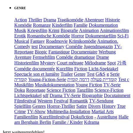
GENRE
Action
Thriller
Drama
Tragikomödie
Abenteuer
Historie
Komödie
Romanze
Kinderfilm
Familie
Dokumentation
Musik
Kriegsfilm
Krimi
Biografie
Animation
Animationsfilm
Erotik
Romantische Komödie
Horror
Dokumentarfilm
Sci-Fi
Musical
Fantasy
Roadmovie
Krimikomödie
Animation.
Comedy
test
Documentary
Comédie
Jugendmagazin
TV-
Reportage
Biopic
Fantastique
Documentaire
Werbung
Aventure
Fernsehfilm
Comédie dramatique
Drame
Historienfilm
Mystery
Court métrage
Mélodrame
Spot
가족
Comédie documentée
Kurzfilm
Fiction
Licht-Spektakel
Spectacle son et lumière
Trailer
Genre
Test
G&S
g
Serie
קומדיה
Young-Fiction-Serie
דרמה קומית
קומדיית פעולה
Test c
Musikfilm
Musikdokumentation
Young Fiction
TV-Serie
Doku
Reportage
Science Fiction
Tanzfilm
Science-Fiction
Lichtspektakel
sdf
Drama TV-Serie
Biographie
Docutainment
Filmfestival
Western
Festival
Romantik
TV-Sendung
Spielfilm
Genres
Horror-Thriller
Satire
Divers
History
True
Crime
TV-Show
Multimedia-Installation
Martial Arts
Familienfilm
Kurzfilmfestival
Dokufiction
-
Austellung
Halle
am Berghain Berlin
Familie / Kinder
Kdrama
Jetzt weiterempfehlen!