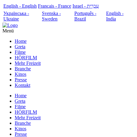
English - English
Français - France
עִבְרִית - Israel
Українська -
Svenska -
Português -
English -
Ukraine
Sweden
Brazil
India
Menü
Home
Greta
Filme
HÖRFILM
Mehr Freizeit
Branche
Kinos
Presse
Kontakt
Home
Greta
Filme
HÖRFILM
Mehr Freizeit
Branche
Kinos
Presse