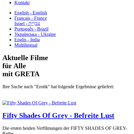
Kontakt
English - English
Français - France
עִבְרִית - Israel
Português - Brazil
Українська - Ukraine
Englis - India
Multilingual
Aktuelle Filme
für Alle
mit GRETA
Ihre Suche nach "Erotik" hat folgende Ergebnisse geliefert:
Fifty Shades Of Grey - Befreite Lust
Die ersten beiden Verfilmungen der FIFTY SHADES OF GREY-
Reihe...