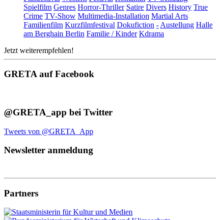
Spielfilm
Genres
Horror-Thriller
Satire
Divers
History
True
Crime
TV-Show
Multimedia-Installation
Martial Arts
Familienfilm
Kurzfilmfestival
Dokufiction
-
Austellung
Halle
am Berghain Berlin
Familie / Kinder
Kdrama
Jetzt weiterempfehlen!
GRETA auf Facebook
@GRETA_app bei Twitter
Tweets von @GRETA_App
Newsletter anmeldung
Partners