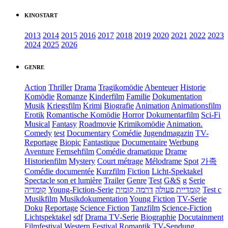
KINOSTART
2013
2014
2015
2016
2017
2018
2019
2020
2021
2022
2023
2024
2025
2026
GENRE
Action
Thriller
Drama
Tragikomödie
Abenteuer
Historie
Komödie
Romanze
Kinderfilm
Familie
Dokumentation
Musik
Kriegsfilm
Krimi
Biografie
Animation
Animationsfilm
Erotik
Romantische Komödie
Horror
Dokumentarfilm
Sci-Fi
Musical
Fantasy
Roadmovie
Krimikomödie
Animation.
Comedy
test
Documentary
Comédie
Jugendmagazin
TV-
Reportage
Biopic
Fantastique
Documentaire
Werbung
Aventure
Fernsehfilm
Comédie dramatique
Drame
Historienfilm
Mystery
Court métrage
Mélodrame
Spot
가족
Comédie documentée
Kurzfilm
Fiction
Licht-Spektakel
Spectacle son et lumière
Trailer
Genre
Test
G&S
g
Serie
קומדיה
Young-Fiction-Serie
דרמה קומית
קומדיית פעולה
Test c
Musikfilm
Musikdokumentation
Young Fiction
TV-Serie
Doku
Reportage
Science Fiction
Tanzfilm
Science-Fiction
Lichtspektakel
sdf
Drama TV-Serie
Biographie
Docutainment
Filmfestival
Western
Festival
Romantik
TV-Sendung