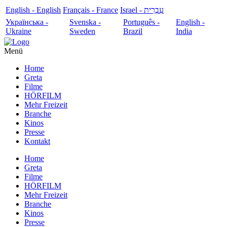
English - English
Français - France
עִבְרִית - Israel
Українська -
Svenska -
Português -
English -
Ukraine
Sweden
Brazil
India
Menü
Home
Greta
Filme
HÖRFILM
Mehr Freizeit
Branche
Kinos
Presse
Kontakt
Home
Greta
Filme
HÖRFILM
Mehr Freizeit
Branche
Kinos
Presse