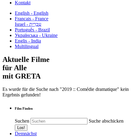
Kontakt
English - English
Français - France
עִבְרִית - Israel
Português - Brazil
Українська - Ukraine
Englis - India
Multilingual
Aktuelle Filme
für Alle
mit GRETA
Es wurde für die Suche nach "2019 :: Comédie dramatique" kein
Ergebnis gefunden!
Film Finden
Suchen
Suche abschicken
Demnächst