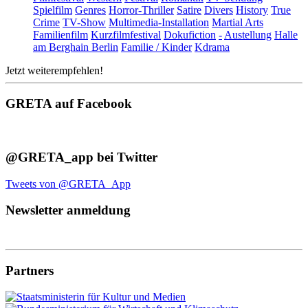
Spielfilm
Genres
Horror-Thriller
Satire
Divers
History
True
Crime
TV-Show
Multimedia-Installation
Martial Arts
Familienfilm
Kurzfilmfestival
Dokufiction
-
Austellung
Halle
am Berghain Berlin
Familie / Kinder
Kdrama
Jetzt weiterempfehlen!
GRETA auf Facebook
@GRETA_app bei Twitter
Tweets von @GRETA_App
Newsletter anmeldung
Partners