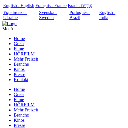
English - English
Français - France
עִבְרִית - Israel
Українська -
Svenska -
Português -
English -
Ukraine
Sweden
Brazil
India
Menü
Home
Greta
Filme
HÖRFILM
Mehr Freizeit
Branche
Kinos
Presse
Kontakt
Home
Greta
Filme
HÖRFILM
Mehr Freizeit
Branche
Kinos
Presse