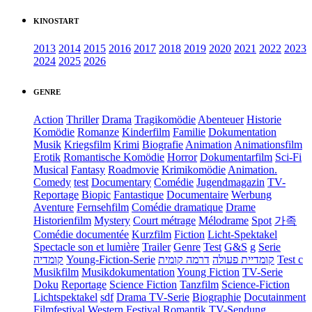
KINOSTART
2013
2014
2015
2016
2017
2018
2019
2020
2021
2022
2023
2024
2025
2026
GENRE
Action
Thriller
Drama
Tragikomödie
Abenteuer
Historie
Komödie
Romanze
Kinderfilm
Familie
Dokumentation
Musik
Kriegsfilm
Krimi
Biografie
Animation
Animationsfilm
Erotik
Romantische Komödie
Horror
Dokumentarfilm
Sci-Fi
Musical
Fantasy
Roadmovie
Krimikomödie
Animation.
Comedy
test
Documentary
Comédie
Jugendmagazin
TV-
Reportage
Biopic
Fantastique
Documentaire
Werbung
Aventure
Fernsehfilm
Comédie dramatique
Drame
Historienfilm
Mystery
Court métrage
Mélodrame
Spot
가족
Comédie documentée
Kurzfilm
Fiction
Licht-Spektakel
Spectacle son et lumière
Trailer
Genre
Test
G&S
g
Serie
קומדיה
Young-Fiction-Serie
דרמה קומית
קומדיית פעולה
Test c
Musikfilm
Musikdokumentation
Young Fiction
TV-Serie
Doku
Reportage
Science Fiction
Tanzfilm
Science-Fiction
Lichtspektakel
sdf
Drama TV-Serie
Biographie
Docutainment
Filmfestival
Western
Festival
Romantik
TV-Sendung