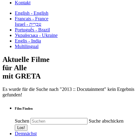
Kontakt
English - English
Français - France
עִבְרִית - Israel
Português - Brazil
Українська - Ukraine
Englis - India
Multilingual
Aktuelle Filme
für Alle
mit GRETA
Es wurde für die Suche nach "2013 :: Docutainment" kein Ergebnis
gefunden!
Film Finden
Suchen
Suche abschicken
Demnächst