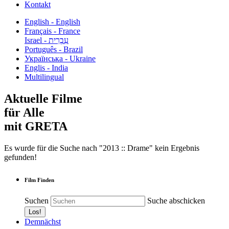
Kontakt
English - English
Français - France
עִבְרִית - Israel
Português - Brazil
Українська - Ukraine
Englis - India
Multilingual
Aktuelle Filme
für Alle
mit GRETA
Es wurde für die Suche nach "2013 :: Drame" kein Ergebnis
gefunden!
Film Finden
Suchen
Suche abschicken
Demnächst