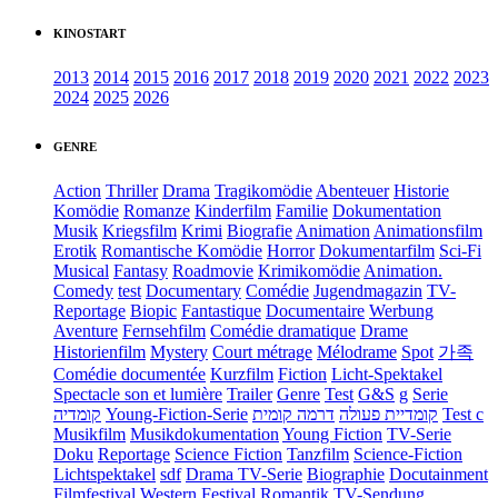
KINOSTART
2013
2014
2015
2016
2017
2018
2019
2020
2021
2022
2023
2024
2025
2026
GENRE
Action
Thriller
Drama
Tragikomödie
Abenteuer
Historie
Komödie
Romanze
Kinderfilm
Familie
Dokumentation
Musik
Kriegsfilm
Krimi
Biografie
Animation
Animationsfilm
Erotik
Romantische Komödie
Horror
Dokumentarfilm
Sci-Fi
Musical
Fantasy
Roadmovie
Krimikomödie
Animation.
Comedy
test
Documentary
Comédie
Jugendmagazin
TV-
Reportage
Biopic
Fantastique
Documentaire
Werbung
Aventure
Fernsehfilm
Comédie dramatique
Drame
Historienfilm
Mystery
Court métrage
Mélodrame
Spot
가족
Comédie documentée
Kurzfilm
Fiction
Licht-Spektakel
Spectacle son et lumière
Trailer
Genre
Test
G&S
g
Serie
קומדיה
Young-Fiction-Serie
דרמה קומית
קומדיית פעולה
Test c
Musikfilm
Musikdokumentation
Young Fiction
TV-Serie
Doku
Reportage
Science Fiction
Tanzfilm
Science-Fiction
Lichtspektakel
sdf
Drama TV-Serie
Biographie
Docutainment
Filmfestival
Western
Festival
Romantik
TV-Sendung