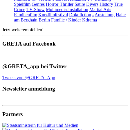
Spielfilm
Genres
Horror-Thriller
Satire
Divers
History
True
Crime
TV-Show
Multimedia-Installation
Martial Arts
Familienfilm
Kurzfilmfestival
Dokufiction
-
Austellung
Halle
am Berghain Berlin
Familie / Kinder
Kdrama
Jetzt weiterempfehlen!
GRETA auf Facebook
@GRETA_app bei Twitter
Tweets von @GRETA_App
Newsletter anmeldung
Partners