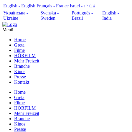
English - English
Français - France
עִבְרִית - Israel
Українська -
Svenska -
Português -
English -
Ukraine
Sweden
Brazil
India
Menü
Home
Greta
Filme
HÖRFILM
Mehr Freizeit
Branche
Kinos
Presse
Kontakt
Home
Greta
Filme
HÖRFILM
Mehr Freizeit
Branche
Kinos
Presse