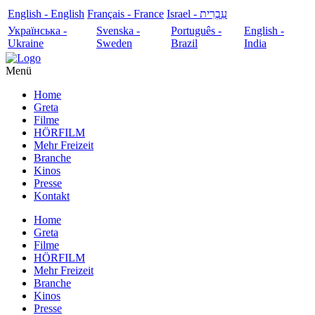
English - English
Français - France
עִבְרִית - Israel
Українська -
Svenska -
Português -
English -
Ukraine
Sweden
Brazil
India
Menü
Home
Greta
Filme
HÖRFILM
Mehr Freizeit
Branche
Kinos
Presse
Kontakt
Home
Greta
Filme
HÖRFILM
Mehr Freizeit
Branche
Kinos
Presse