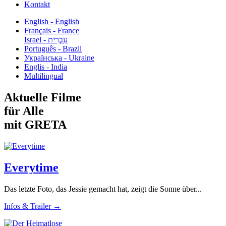
Kontakt
English - English
Français - France
עִבְרִית - Israel
Português - Brazil
Українська - Ukraine
Englis - India
Multilingual
Aktuelle Filme
für Alle
mit GRETA
Everytime
Das letzte Foto, das Jessie gemacht hat, zeigt die Sonne über...
Infos & Trailer →