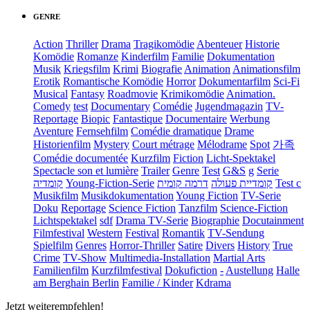
GENRE
Action
Thriller
Drama
Tragikomödie
Abenteuer
Historie
Komödie
Romanze
Kinderfilm
Familie
Dokumentation
Musik
Kriegsfilm
Krimi
Biografie
Animation
Animationsfilm
Erotik
Romantische Komödie
Horror
Dokumentarfilm
Sci-Fi
Musical
Fantasy
Roadmovie
Krimikomödie
Animation.
Comedy
test
Documentary
Comédie
Jugendmagazin
TV-
Reportage
Biopic
Fantastique
Documentaire
Werbung
Aventure
Fernsehfilm
Comédie dramatique
Drame
Historienfilm
Mystery
Court métrage
Mélodrame
Spot
가족
Comédie documentée
Kurzfilm
Fiction
Licht-Spektakel
Spectacle son et lumière
Trailer
Genre
Test
G&S
g
Serie
קומדיה
Young-Fiction-Serie
דרמה קומית
קומדיית פעולה
Test c
Musikfilm
Musikdokumentation
Young Fiction
TV-Serie
Doku
Reportage
Science Fiction
Tanzfilm
Science-Fiction
Lichtspektakel
sdf
Drama TV-Serie
Biographie
Docutainment
Filmfestival
Western
Festival
Romantik
TV-Sendung
Spielfilm
Genres
Horror-Thriller
Satire
Divers
History
True
Crime
TV-Show
Multimedia-Installation
Martial Arts
Familienfilm
Kurzfilmfestival
Dokufiction
-
Austellung
Halle
am Berghain Berlin
Familie / Kinder
Kdrama
Jetzt weiterempfehlen!