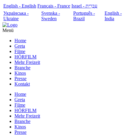
English - English
Français - France
עִבְרִית - Israel
Українська -
Svenska -
Português -
English -
Ukraine
Sweden
Brazil
India
Menü
Home
Greta
Filme
HÖRFILM
Mehr Freizeit
Branche
Kinos
Presse
Kontakt
Home
Greta
Filme
HÖRFILM
Mehr Freizeit
Branche
Kinos
Presse