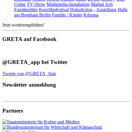
Crime
TV-Show
Multimedia-Installation
Martial Arts
Familienfilm
Kurzfilmfestival
Dokufiction
-
Austellung
Halle
am Berghain Berlin
Familie / Kinder
Kdrama
Jetzt weiterempfehlen!
GRETA auf Facebook
@GRETA_app bei Twitter
Tweets von @GRETA_App
Newsletter anmeldung
Partners