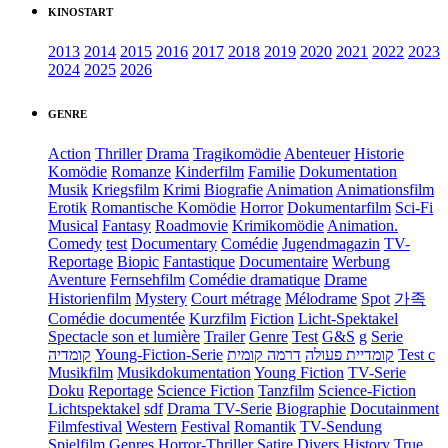
KINOSTART
2013
2014
2015
2016
2017
2018
2019
2020
2021
2022
2023
2024
2025
2026
GENRE
Action
Thriller
Drama
Tragikomödie
Abenteuer
Historie
Komödie
Romanze
Kinderfilm
Familie
Dokumentation
Musik
Kriegsfilm
Krimi
Biografie
Animation
Animationsfilm
Erotik
Romantische Komödie
Horror
Dokumentarfilm
Sci-Fi
Musical
Fantasy
Roadmovie
Krimikomödie
Animation.
Comedy
test
Documentary
Comédie
Jugendmagazin
TV-
Reportage
Biopic
Fantastique
Documentaire
Werbung
Aventure
Fernsehfilm
Comédie dramatique
Drame
Historienfilm
Mystery
Court métrage
Mélodrame
Spot
가족
Comédie documentée
Kurzfilm
Fiction
Licht-Spektakel
Spectacle son et lumière
Trailer
Genre
Test
G&S
g
Serie
קומדיה
Young-Fiction-Serie
דרמה קומית
קומדיית פעולה
Test c
Musikfilm
Musikdokumentation
Young Fiction
TV-Serie
Doku
Reportage
Science Fiction
Tanzfilm
Science-Fiction
Lichtspektakel
sdf
Drama TV-Serie
Biographie
Docutainment
Filmfestival
Western
Festival
Romantik
TV-Sendung
Spielfilm
Genres
Horror-Thriller
Satire
Divers
History
True