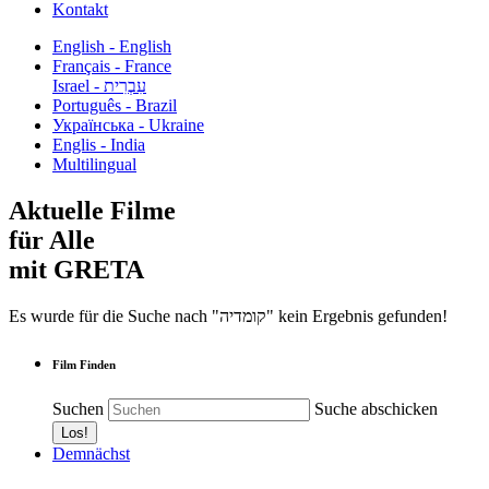
Kontakt
English - English
Français - France
עִבְרִית - Israel
Português - Brazil
Українська - Ukraine
Englis - India
Multilingual
Aktuelle Filme
für Alle
mit GRETA
Es wurde für die Suche nach "קומדיה" kein Ergebnis gefunden!
Film Finden
Suchen
Suche abschicken
Demnächst