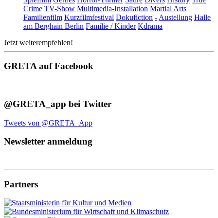
Crime
TV-Show
Multimedia-Installation
Martial Arts
Familienfilm
Kurzfilmfestival
Dokufiction
-
Austellung
Halle
am Berghain Berlin
Familie / Kinder
Kdrama
Jetzt weiterempfehlen!
GRETA auf Facebook
@GRETA_app bei Twitter
Tweets von @GRETA_App
Newsletter anmeldung
Partners