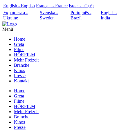
English - English
Français - France
עִבְרִית - Israel
Українська -
Svenska -
Português -
English -
Ukraine
Sweden
Brazil
India
Menü
Home
Greta
Filme
HÖRFILM
Mehr Freizeit
Branche
Kinos
Presse
Kontakt
Home
Greta
Filme
HÖRFILM
Mehr Freizeit
Branche
Kinos
Presse