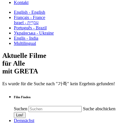
Kontakt
English - English
Français - France
עִבְרִית - Israel
Português - Brazil
Українська - Ukraine
Englis - India
Multilingual
Aktuelle Filme
für Alle
mit GRETA
Es wurde für die Suche nach "가족" kein Ergebnis gefunden!
Film Finden
Suchen
Suche abschicken
Demnächst