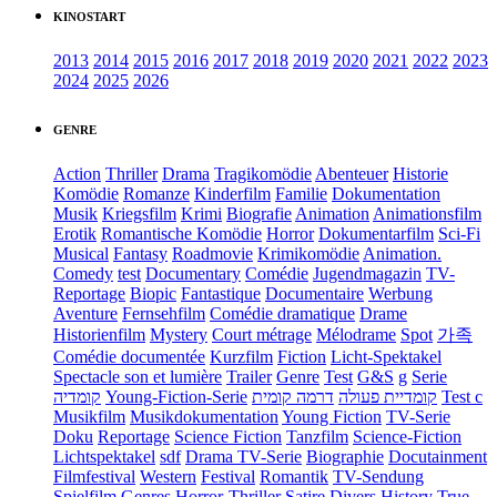
KINOSTART
2013
2014
2015
2016
2017
2018
2019
2020
2021
2022
2023
2024
2025
2026
GENRE
Action
Thriller
Drama
Tragikomödie
Abenteuer
Historie
Komödie
Romanze
Kinderfilm
Familie
Dokumentation
Musik
Kriegsfilm
Krimi
Biografie
Animation
Animationsfilm
Erotik
Romantische Komödie
Horror
Dokumentarfilm
Sci-Fi
Musical
Fantasy
Roadmovie
Krimikomödie
Animation.
Comedy
test
Documentary
Comédie
Jugendmagazin
TV-
Reportage
Biopic
Fantastique
Documentaire
Werbung
Aventure
Fernsehfilm
Comédie dramatique
Drame
Historienfilm
Mystery
Court métrage
Mélodrame
Spot
가족
Comédie documentée
Kurzfilm
Fiction
Licht-Spektakel
Spectacle son et lumière
Trailer
Genre
Test
G&S
g
Serie
קומדיה
Young-Fiction-Serie
דרמה קומית
קומדיית פעולה
Test c
Musikfilm
Musikdokumentation
Young Fiction
TV-Serie
Doku
Reportage
Science Fiction
Tanzfilm
Science-Fiction
Lichtspektakel
sdf
Drama TV-Serie
Biographie
Docutainment
Filmfestival
Western
Festival
Romantik
TV-Sendung
Spielfilm
Genres
Horror-Thriller
Satire
Divers
History
True