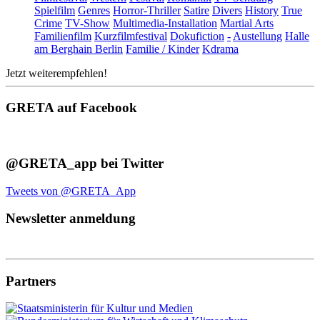
Spielfilm
Genres
Horror-Thriller
Satire
Divers
History
True
Crime
TV-Show
Multimedia-Installation
Martial Arts
Familienfilm
Kurzfilmfestival
Dokufiction
-
Austellung
Halle
am Berghain Berlin
Familie / Kinder
Kdrama
Jetzt weiterempfehlen!
GRETA auf Facebook
@GRETA_app bei Twitter
Tweets von @GRETA_App
Newsletter anmeldung
Partners