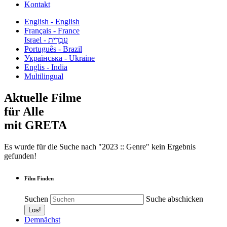
Kontakt
English - English
Français - France
עִבְרִית - Israel
Português - Brazil
Українська - Ukraine
Englis - India
Multilingual
Aktuelle Filme
für Alle
mit GRETA
Es wurde für die Suche nach "2023 :: Genre" kein Ergebnis
gefunden!
Film Finden
Suchen
Suche abschicken
Demnächst