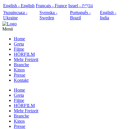
English - English
Français - France
עִבְרִית - Israel
Українська -
Svenska -
Português -
English -
Ukraine
Sweden
Brazil
India
Menü
Home
Greta
Filme
HÖRFILM
Mehr Freizeit
Branche
Kinos
Presse
Kontakt
Home
Greta
Filme
HÖRFILM
Mehr Freizeit
Branche
Kinos
Presse