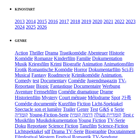
KINOSTART
2013
2014
2015
2016
2017
2018
2019
2020
2021
2022
2023
2024
2025
2026
GENRE
Action
Thriller
Drama
Tragikomödie
Abenteuer
Historie
Komödie
Romanze
Kinderfilm
Familie
Dokumentation
Musik
Kriegsfilm
Krimi
Biografie
Animation
Animationsfilm
Erotik
Romantische Komödie
Horror
Dokumentarfilm
Sci-Fi
Musical
Fantasy
Roadmovie
Krimikomödie
Animation.
Comedy
test
Documentary
Comédie
Jugendmagazin
TV-
Reportage
Biopic
Fantastique
Documentaire
Werbung
Aventure
Fernsehfilm
Comédie dramatique
Drame
Historienfilm
Mystery
Court métrage
Mélodrame
Spot
가족
Comédie documentée
Kurzfilm
Fiction
Licht-Spektakel
Spectacle son et lumière
Trailer
Genre
Test
G&S
g
Serie
קומדיה
Young-Fiction-Serie
דרמה קומית
קומדיית פעולה
Test c
Musikfilm
Musikdokumentation
Young Fiction
TV-Serie
Doku
Reportage
Science Fiction
Tanzfilm
Science-Fiction
Lichtspektakel
sdf
Drama TV-Serie
Biographie
Docutainment
Filmfestival
Western
Festival
Romantik
TV-Sendung