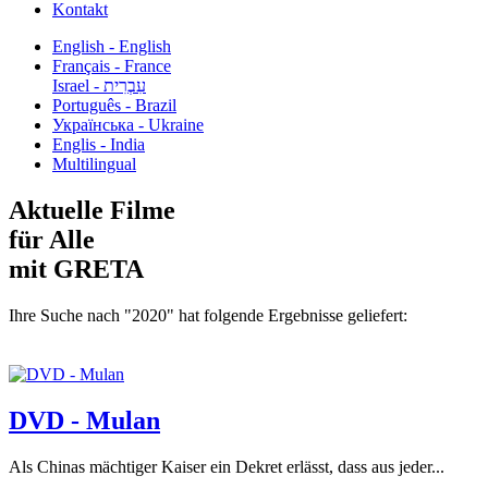
Kontakt
English - English
Français - France
עִבְרִית - Israel
Português - Brazil
Українська - Ukraine
Englis - India
Multilingual
Aktuelle Filme
für Alle
mit GRETA
Ihre Suche nach "2020" hat folgende Ergebnisse geliefert:
DVD - Mulan
Als Chinas mächtiger Kaiser ein Dekret erlässt, dass aus jeder...