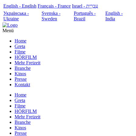
English - English
Français - France
עִבְרִית - Israel
Українська -
Svenska -
Português -
English -
Ukraine
Sweden
Brazil
India
Menü
Home
Greta
Filme
HÖRFILM
Mehr Freizeit
Branche
Kinos
Presse
Kontakt
Home
Greta
Filme
HÖRFILM
Mehr Freizeit
Branche
Kinos
Presse