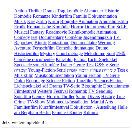
Action
Thriller
Drama
Tragikomödie
Abenteuer
Historie
Komödie
Romanze
Kinderfilm
Familie
Dokumentation
Musik
Kriegsfilm
Krimi
Biografie
Animation
Animationsfilm
Erotik
Romantische Komödie
Horror
Dokumentarfilm
Sci-Fi
Musical
Fantasy
Roadmovie
Krimikomödie
Animation.
Comedy
test
Documentary
Comédie
Jugendmagazin
TV-
Reportage
Biopic
Fantastique
Documentaire
Werbung
Aventure
Fernsehfilm
Comédie dramatique
Drame
Historienfilm
Mystery
Court métrage
Mélodrame
Spot
가족
Comédie documentée
Kurzfilm
Fiction
Licht-Spektakel
Spectacle son et lumière
Trailer
Genre
Test
G&S
g
Serie
קומדיה
Young-Fiction-Serie
דרמה קומית
קומדיית פעולה
Test c
Musikfilm
Musikdokumentation
Young Fiction
TV-Serie
Doku
Reportage
Science Fiction
Tanzfilm
Science-Fiction
Lichtspektakel
sdf
Drama TV-Serie
Biographie
Docutainment
Filmfestival
Western
Festival
Romantik
TV-Sendung
Spielfilm
Genres
Horror-Thriller
Satire
Divers
History
True
Crime
TV-Show
Multimedia-Installation
Martial Arts
Familienfilm
Kurzfilmfestival
Dokufiction
-
Austellung
Halle
am Berghain Berlin
Familie / Kinder
Kdrama
Jetzt weiterempfehlen!