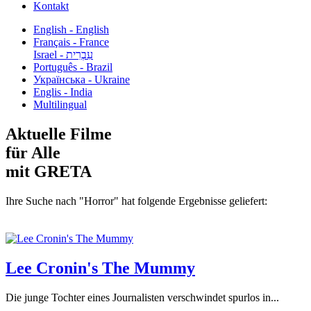
Kontakt
English - English
Français - France
עִבְרִית - Israel
Português - Brazil
Українська - Ukraine
Englis - India
Multilingual
Aktuelle Filme
für Alle
mit GRETA
Ihre Suche nach "Horror" hat folgende Ergebnisse geliefert:
Lee Cronin's The Mummy
Die junge Tochter eines Journalisten verschwindet spurlos in...