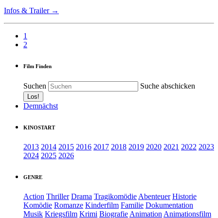
Infos & Trailer →
1
2
Film Finden
Suchen
Suche abschicken
Demnächst
KINOSTART
2013
2014
2015
2016
2017
2018
2019
2020
2021
2022
2023
2024
2025
2026
GENRE
Action
Thriller
Drama
Tragikomödie
Abenteuer
Historie
Komödie
Romanze
Kinderfilm
Familie
Dokumentation
Musik
Kriegsfilm
Krimi
Biografie
Animation
Animationsfilm