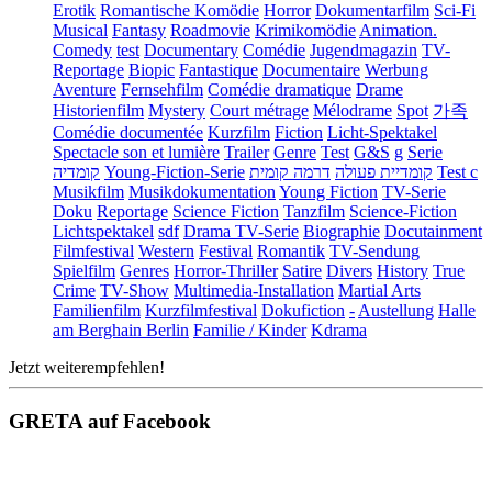
Erotik
Romantische Komödie
Horror
Dokumentarfilm
Sci-Fi
Musical
Fantasy
Roadmovie
Krimikomödie
Animation.
Comedy
test
Documentary
Comédie
Jugendmagazin
TV-
Reportage
Biopic
Fantastique
Documentaire
Werbung
Aventure
Fernsehfilm
Comédie dramatique
Drame
Historienfilm
Mystery
Court métrage
Mélodrame
Spot
가족
Comédie documentée
Kurzfilm
Fiction
Licht-Spektakel
Spectacle son et lumière
Trailer
Genre
Test
G&S
g
Serie
קומדיה
Young-Fiction-Serie
דרמה קומית
קומדיית פעולה
Test c
Musikfilm
Musikdokumentation
Young Fiction
TV-Serie
Doku
Reportage
Science Fiction
Tanzfilm
Science-Fiction
Lichtspektakel
sdf
Drama TV-Serie
Biographie
Docutainment
Filmfestival
Western
Festival
Romantik
TV-Sendung
Spielfilm
Genres
Horror-Thriller
Satire
Divers
History
True
Crime
TV-Show
Multimedia-Installation
Martial Arts
Familienfilm
Kurzfilmfestival
Dokufiction
-
Austellung
Halle
am Berghain Berlin
Familie / Kinder
Kdrama
Jetzt weiterempfehlen!
GRETA auf Facebook