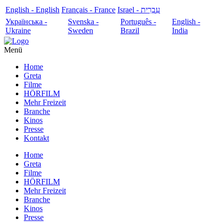
English - English
Français - France
עִבְרִית - Israel
Українська -
Svenska -
Português -
English -
Ukraine
Sweden
Brazil
India
Menü
Home
Greta
Filme
HÖRFILM
Mehr Freizeit
Branche
Kinos
Presse
Kontakt
Home
Greta
Filme
HÖRFILM
Mehr Freizeit
Branche
Kinos
Presse