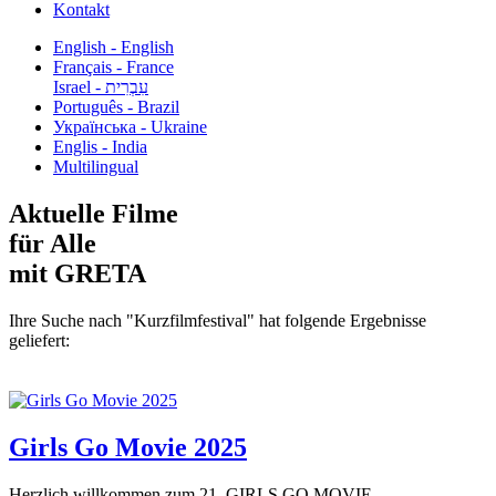
Kontakt
English - English
Français - France
עִבְרִית - Israel
Português - Brazil
Українська - Ukraine
Englis - India
Multilingual
Aktuelle Filme
für Alle
mit GRETA
Ihre Suche nach "Kurzfilmfestival" hat folgende Ergebnisse
geliefert:
Girls Go Movie 2025
Herzlich willkommen zum 21. GIRLS GO MOVIE