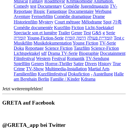
Musical
Fantasy
Roadmovie
Krimikomödie
Animation.
Comedy
test
Documentary
Comédie
Jugendmagazin
TV-
Reportage
Biopic
Fantastique
Documentaire
Werbung
Aventure
Fernsehfilm
Comédie dramatique
Drame
Historienfilm
Mystery
Court métrage
Mélodrame
Spot
가족
Comédie documentée
Kurzfilm
Fiction
Licht-Spektakel
Spectacle son et lumière
Trailer
Genre
Test
G&S
g
Serie
קומדיה
Young-Fiction-Serie
דרמה קומית
קומדיית פעולה
Test c
Musikfilm
Musikdokumentation
Young Fiction
TV-Serie
Doku
Reportage
Science Fiction
Tanzfilm
Science-Fiction
Lichtspektakel
sdf
Drama TV-Serie
Biographie
Docutainment
Filmfestival
Western
Festival
Romantik
TV-Sendung
Spielfilm
Genres
Horror-Thriller
Satire
Divers
History
True
Crime
TV-Show
Multimedia-Installation
Martial Arts
Familienfilm
Kurzfilmfestival
Dokufiction
-
Austellung
Halle
am Berghain Berlin
Familie / Kinder
Kdrama
Jetzt weiterempfehlen!
GRETA auf Facebook
@GRETA_app bei Twitter