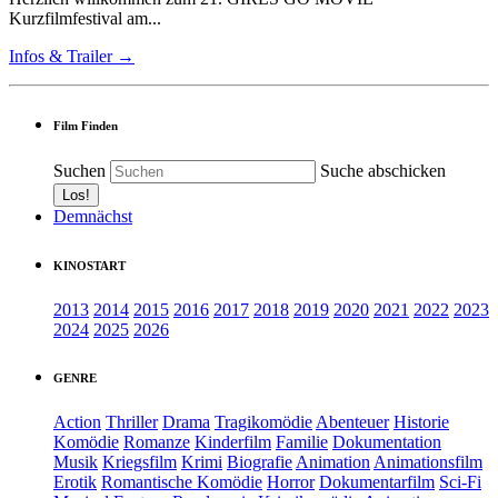
Kurzfilmfestival am...
Infos & Trailer →
Film Finden
Suchen
Suche abschicken
Demnächst
KINOSTART
2013
2014
2015
2016
2017
2018
2019
2020
2021
2022
2023
2024
2025
2026
GENRE
Action
Thriller
Drama
Tragikomödie
Abenteuer
Historie
Komödie
Romanze
Kinderfilm
Familie
Dokumentation
Musik
Kriegsfilm
Krimi
Biografie
Animation
Animationsfilm
Erotik
Romantische Komödie
Horror
Dokumentarfilm
Sci-Fi