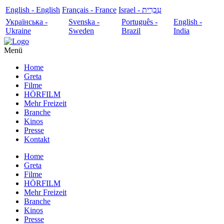
English - English
Français - France
עִבְרִית - Israel
Українська -
Svenska -
Português -
English -
Ukraine
Sweden
Brazil
India
Menü
Home
Greta
Filme
HÖRFILM
Mehr Freizeit
Branche
Kinos
Presse
Kontakt
Home
Greta
Filme
HÖRFILM
Mehr Freizeit
Branche
Kinos
Presse