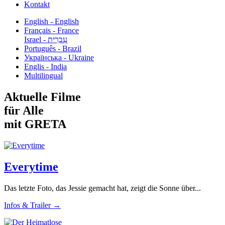
Kontakt
English - English
Français - France
עִבְרִית - Israel
Português - Brazil
Українська - Ukraine
Englis - India
Multilingual
Aktuelle Filme
für Alle
mit GRETA
Everytime
Das letzte Foto, das Jessie gemacht hat, zeigt die Sonne über...
Infos & Trailer →