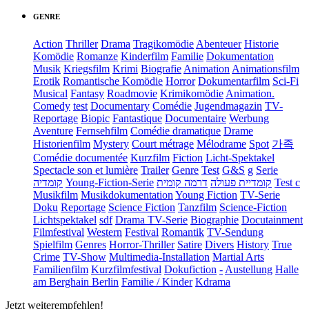
GENRE
Action
Thriller
Drama
Tragikomödie
Abenteuer
Historie
Komödie
Romanze
Kinderfilm
Familie
Dokumentation
Musik
Kriegsfilm
Krimi
Biografie
Animation
Animationsfilm
Erotik
Romantische Komödie
Horror
Dokumentarfilm
Sci-Fi
Musical
Fantasy
Roadmovie
Krimikomödie
Animation.
Comedy
test
Documentary
Comédie
Jugendmagazin
TV-
Reportage
Biopic
Fantastique
Documentaire
Werbung
Aventure
Fernsehfilm
Comédie dramatique
Drame
Historienfilm
Mystery
Court métrage
Mélodrame
Spot
가족
Comédie documentée
Kurzfilm
Fiction
Licht-Spektakel
Spectacle son et lumière
Trailer
Genre
Test
G&S
g
Serie
קומדיה
Young-Fiction-Serie
דרמה קומית
קומדיית פעולה
Test c
Musikfilm
Musikdokumentation
Young Fiction
TV-Serie
Doku
Reportage
Science Fiction
Tanzfilm
Science-Fiction
Lichtspektakel
sdf
Drama TV-Serie
Biographie
Docutainment
Filmfestival
Western
Festival
Romantik
TV-Sendung
Spielfilm
Genres
Horror-Thriller
Satire
Divers
History
True
Crime
TV-Show
Multimedia-Installation
Martial Arts
Familienfilm
Kurzfilmfestival
Dokufiction
-
Austellung
Halle
am Berghain Berlin
Familie / Kinder
Kdrama
Jetzt weiterempfehlen!